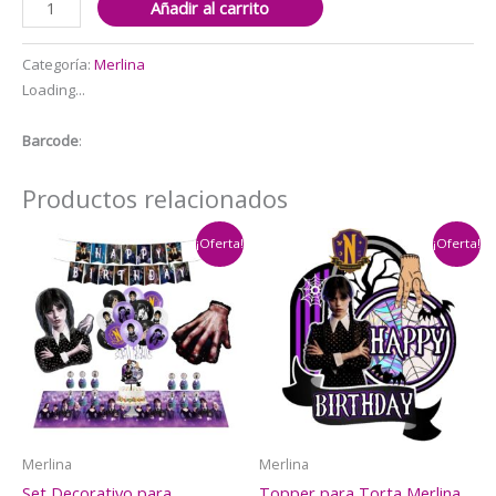
Añadir al carrito
Decorativo
Cumpleaños
Categoría:
Merlina
Merlina
Loading...
mod
4
Barcode
:
cantidad
Productos relacionados
¡Oferta!
¡Oferta!
Merlina
Merlina
Set Decorativo para
Topper para Torta Merlina