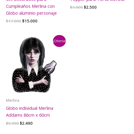
Cumpleaños Merlina con
El
El
$
3.000
$
2.500
precio
precio
Globo aluminio personaje
original
actual
El
El
$
17.000
$
15.000
era:
es:
precio
precio
$3.000.
$2.500.
original
actual
era:
es:
$17.000.
$15.000.
¡Oferta!
Merlina
Globo individual Merlina
Addams 86cm x 60cm
El
El
$
5.000
$
2.490
precio
precio
original
actual