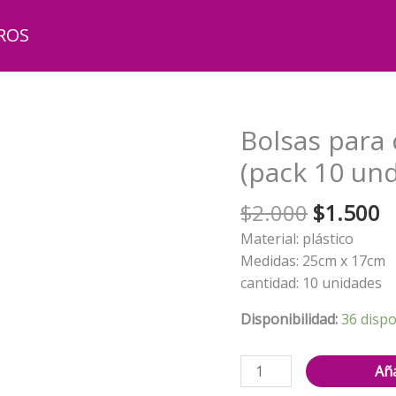
ROS
Bolsas para 
(pack 10 und
El
El
$
2.000
$
1.500
precio
p
Material: plástico
original
a
Medidas: 25cm x 17cm
era:
e
cantidad: 10 unidades
$2.000.
$
Disponibilidad:
36 dispo
Bolsas
Aña
para