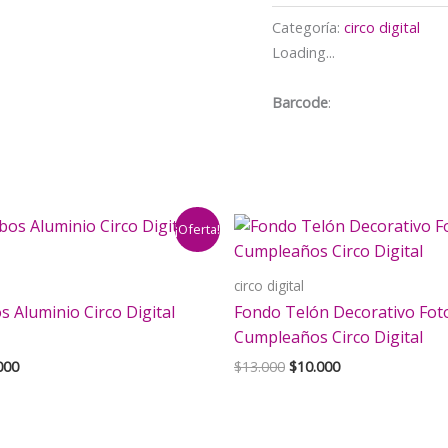
cumpleaños
Categoría:
circo digital
Circo
Loading...
Digital
(pack
Barcode
:
10
und)
cantidad
¡Oferta!
circo digital
s Aluminio Circo Digital
Fondo Telón Decorativo Foto
Cumpleaños Circo Digital
El
El
El
000
$
13.000
$
10.000
cio
precio
precio
precio
inal
actual
original
actual
es:
era:
es:
000.
$3.000.
$13.000.
$10.000.