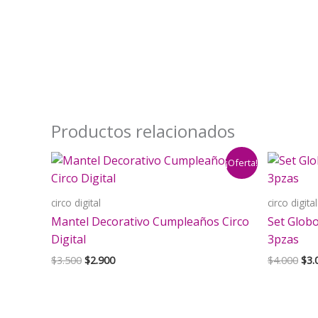
Productos relacionados
¡Oferta!
circo digital
circo digital
Mantel Decorativo Cumpleaños Circo
Set Globo
Digital
3pzas
El
El
El
$
3.500
$
2.900
$
4.000
$
3.
precio
precio
pre
original
actual
orig
era:
es:
era:
$3.500.
$2.900.
$4.