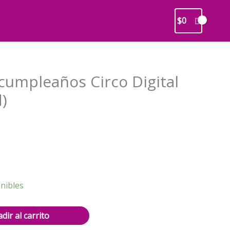
$
0
cumpleaños Circo Digital
)
recio
ctual
s:
1.500.
nibles
dir al carrito