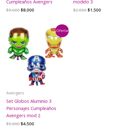
Cumpleaños Avengers
modelo 3
El
El
El
El
$
9.000
$
8.000
$
2.000
$
1.500
precio
precio
precio
precio
original
actual
original
actual
era:
es:
era:
es:
$9.000.
$8.000.
$2.000.
$1.500.
¡Oferta!
Avengers
Set Globos Aluminio 3
Personajes Cumpleaños
Avengers mod 2
El
El
$
5.000
$
4.500
precio
precio
original
actual
era:
es: