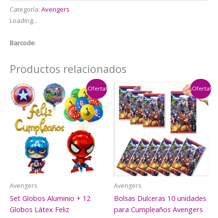
Thor
Categoría:
Avengers
5cm
Loading...
x
6cm
Barcode
:
(
Avengers)
Productos relacionados
cantidad
¡Oferta!
¡Oferta!
Avengers
Avengers
Set Globos Aluminio + 12
Bolsas Dulceras 10 unidades
Globos Látex Feliz
para Cumpleaños Avengers