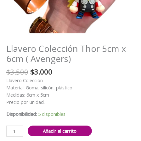
Llavero Colección Thor 5cm x
6cm ( Avengers)
El
El
$
3.500
$
3.000
precio
precio
Llavero Colección
original
actual
Material: Goma, silicón, plástico
era:
es:
Medidas: 6cm x 5cm
$3.500.
$3.000.
Precio por unidad.
Disponibilidad:
5 disponibles
Llavero
Añadir al carrito
Colección