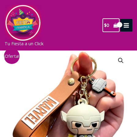
Ir
al
contenido
$
0
Tu Fiesta a un Click
¡Oferta!