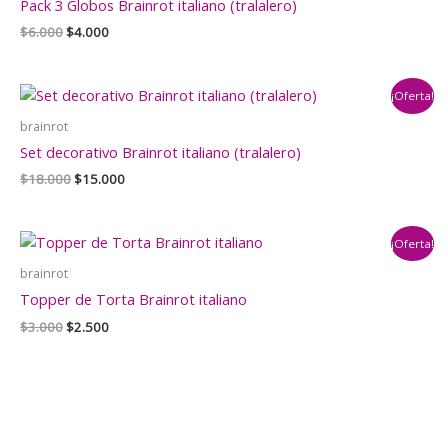
Pack 3 Globos Brainrot italiano (tralalero)
El
El
$
6.000
$
4.000
precio
precio
original
actual
era:
es:
¡Oferta!
$6.000.
$4.000.
brainrot
Set decorativo Brainrot italiano (tralalero)
El
El
$
18.000
$
15.000
precio
precio
original
actual
era:
es:
¡Oferta!
$18.000.
$15.000.
brainrot
Topper de Torta Brainrot italiano
El
El
$
3.000
$
2.500
precio
precio
original
actual
era:
es:
$3.000.
$2.500.