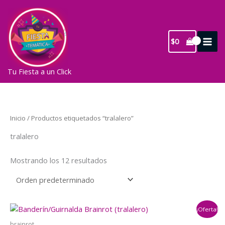
Ir
al
contenido
$
0
Tu Fiesta a un Click
Inicio
/ Productos etiquetados “tralalero”
tralalero
Mostrando los 12 resultados
¡Oferta!
brainrot