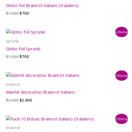
Globo foil Brainrot italiano (tralalero)
El
El
$
1.000
$
700
precio
precio
original
actual
era:
es:
¡Oferta!
$1.000.
$700.
sprunki
Globo foil Sprunki
El
El
$
1.000
$
700
precio
precio
original
actual
era:
es:
¡Oferta!
$1.000.
$700.
brainrot
Mantel decorativo Brainrot italiano
El
El
$
3.000
$
2.900
precio
precio
original
actual
era:
es:
¡Oferta!
$3.000.
$2.900.
brainrot