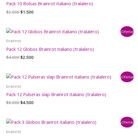
Pack 10 Bolsas Brainrot italiano (tralalero)
El
El
$
2.000
$
1.500
precio
precio
original
actual
era:
es:
¡Oferta!
$2.000.
$1.500.
brainrot
Pack 12 Globos Brainrot italiano (tralalero)
El
El
$
4.000
$
2.500
precio
precio
original
actual
era:
es:
¡Oferta!
$4.000.
$2.500.
brainrot
Pack 12 Pulseras slap Brainrot italiano (tralalero)
El
El
$
6.000
$
4.500
precio
precio
original
actual
era:
es:
¡Oferta!
$6.000.
$4.500.
brainrot