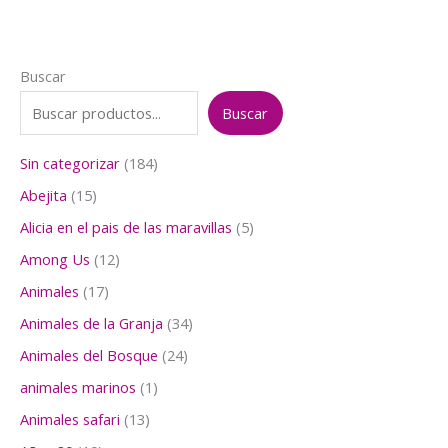
Buscar
Buscar
1
Sin categorizar
184
8
1
Abejita
15
4
5
p
5
Alicia en el pais de las maravillas
5
p
r
p
r
1
Among Us
12
o
r
o
2
d
o
1
Animales
17
d
p
u
d
7
u
r
3
Animales de la Granja
34
c
u
p
c
o
4
t
c
r
2
Animales del Bosque
24
t
d
p
o
t
o
4
o
u
r
1
animales marinos
1
s
o
d
p
s
c
o
p
s
u
r
1
Animales safari
13
t
d
r
c
o
3
o
u