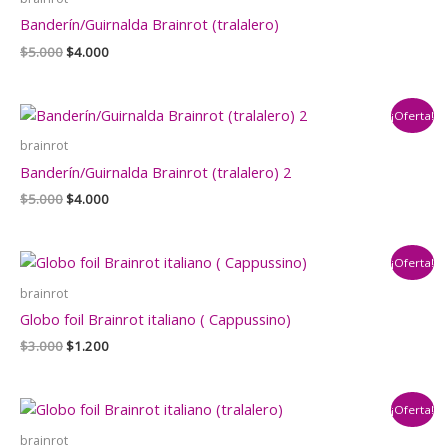
Banderín/Guirnalda Brainrot (tralalero)
El
El
$
5.000
$
4.000
precio
precio
original
actual
era:
es:
¡Oferta!
$5.000.
$4.000.
brainrot
Banderín/Guirnalda Brainrot (tralalero) 2
El
El
$
5.000
$
4.000
precio
precio
original
actual
era:
es:
¡Oferta!
$5.000.
$4.000.
brainrot
Globo foil Brainrot italiano ( Cappussino)
El
El
$
3.000
$
1.200
precio
precio
original
actual
era:
es:
¡Oferta!
$3.000.
$1.200.
brainrot