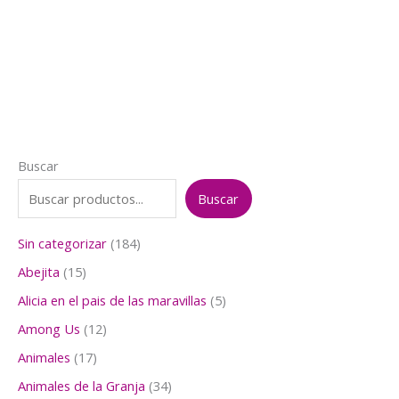
precio
precio
original
actual
era:
es:
$7.000.
$5.500.
Buscar
Buscar
1
Sin categorizar
184
8
1
Abejita
15
4
5
p
5
Alicia en el pais de las maravillas
5
p
r
p
r
1
Among Us
12
o
r
o
2
d
o
1
Animales
17
d
p
u
d
7
u
r
3
Animales de la Granja
34
c
u
p