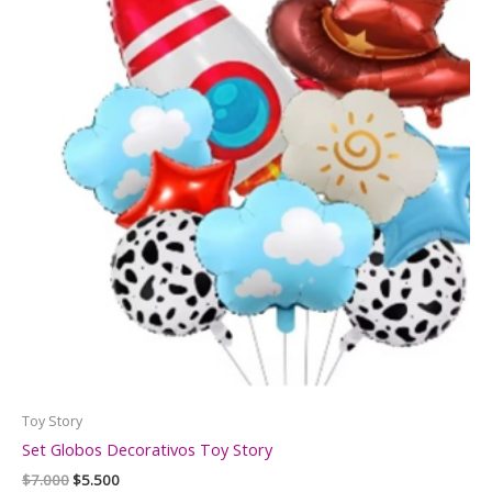
Toy Story
Set Globos Decorativos Toy Story
El
El
$
7.000
$
5.500