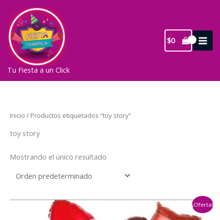
Ir
al
contenido
$
0
Tu Fiesta a un Click
Inicio
/ Productos etiquetados “toy story”
toy story
Mostrando el único resultado
¡Oferta!