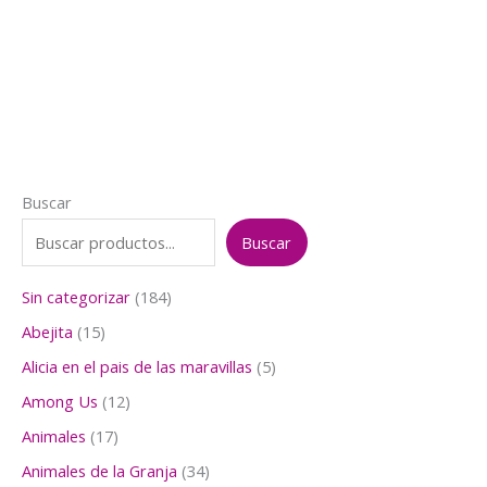
precio
precio
original
actual
era:
es:
$1.000.
$700.
Buscar
Buscar
1
Sin categorizar
184
8
1
Abejita
15
4
5
p
5
Alicia en el pais de las maravillas
5
p
r
p
r
1
Among Us
12
o
r
o
2
d
o
1
Animales
17
d
p
u
d
7
u
r
3
Animales de la Granja
34
c
u
p