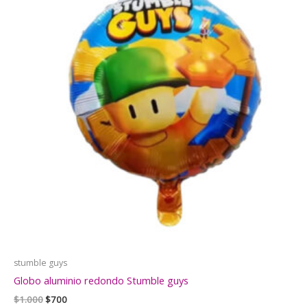
stumble guys
Globo aluminio redondo Stumble guys
El
El
$
1.000
$
700