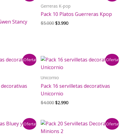
Gerreras K-pop
Pack 10 Platos Guerreras Kpop
 Gwen Stancy
El
El
$
5.000
$
3.990
precio
precio
original
actual
era:
es:
$5.000.
$3.990.
¡Oferta!
¡Oferta!
Unicornio
s decorativas
Pack 16 servilletas decorativas
Unicornio
El
El
$
4.000
$
2.990
precio
precio
original
actual
era:
es:
¡Oferta!
¡Oferta!
$4.000.
$2.990.