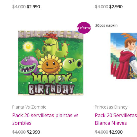
El
El
El
El
$
4.000
$
2.990
$
4.000
$
2.990
precio
precio
precio
precio
original
actual
original
actual
era:
es:
era:
es:
¡Oferta!
$4.000.
$2.990.
$4.000.
$2.990.
Planta Vs Zombie
Princesas Disney
Pack 20 servilletas plantas vs
Pack 20 Servilleta
zombies
Blanca Nieves
El
El
El
El
$
4.000
$
2.990
$
4.000
$
2.990