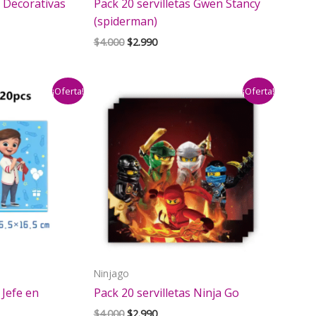
s Decorativas
Pack 20 servilletas Gwen Stancy
(spiderman)
El
El
$
4.000
$
2.990
precio
precio
original
actual
era:
es:
¡Oferta!
¡Oferta!
$4.000.
$2.990.
Ninjago
 Jefe en
Pack 20 servilletas Ninja Go
El
El
$
4.000
$
2.990