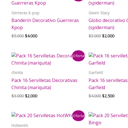
Gerreras K-pop
Gwen Stacy
Banderín Decorativo Guerreras
Globo decorativo
Kpop
(spiderman)
El
El
El
El
$
5.000
$
4.000
$
3.000
$
2.000
precio
precio
precio
precio
original
actual
original
actual
era:
es:
era:
es:
¡Oferta!
$5.000.
$4.000.
$3.000.
$2.000.
chinita
Garfield
Pack 16 Servilletas Decorativas
Pack 16 servilleta
Chinita (mariquita)
Garfield
El
El
El
El
$
3.000
$
2.000
$
4.000
$
2.500
precio
precio
precio
precio
original
actual
original
actual
era:
es:
era:
es:
¡Oferta!
$3.000.
$2.000.
$4.000.
$2.500.
Hotweels