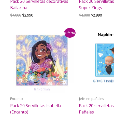
Pack 20 Servilletas decorativas
Pack 20 Servilleta
Bailarina
Super Zings
El
El
El
El
$
4.000
$
2.990
$
4.000
$
2.990
precio
precio
precio
precio
original
actual
original
actual
era:
es:
era:
es:
¡Oferta!
$4.000.
$2.990.
$4.000.
$2.990.
Encanto
Jefe en pañales
Pack 20 Servilletas Isabella
Pack 20 servilletas
(Encanto)
Pañales