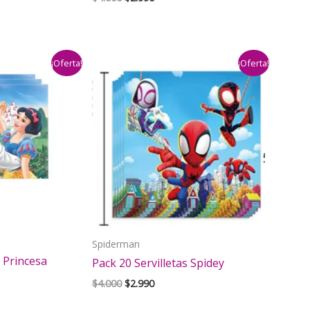
precio
precio
original
actual
era:
es:
$4.000.
$2.990.
¡Oferta!
¡Oferta!
Spiderman
s Princesa
Pack 20 Servilletas Spidey
El
El
$
4.000
$
2.990
precio
precio
original
actual