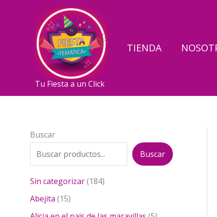
Ir
al
contenido
TIENDA
NOSOT
Tu Fiesta a un Click
Buscar
Buscar
1
Sin categorizar
184
8
1
Abejita
15
4
5
p
5
Alicia en el pais de las maravillas
5