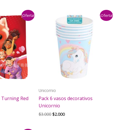
era:
es:
$4.000.
$2.990.
¡Oferta!
¡Oferta!
Unicornio
s Turning Red
Pack 6 vasos decorativos
Unicornio
El
El
$
3.000
$
2.000
precio
precio
original
actual
era:
es: