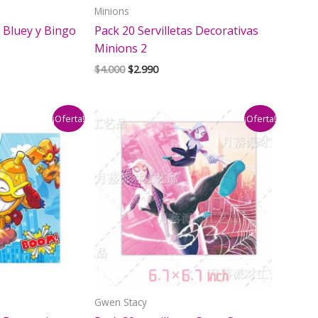
Minions
s Bluey y Bingo
Pack 20 Servilletas Decorativas
Minions 2
El
El
$
4.000
$
2.990
precio
precio
original
actual
era:
es:
¡Oferta!
¡Oferta!
$4.000.
$2.990.
Gwen Stacy