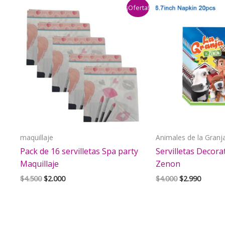
¡Oferta!
$3.990.
$2.990.
maquillaje
Animales de la Granj
Pack de 16 servilletas Spa party
Servilletas Decora
Maquillaje
Zenon
El
El
El
El
$
4.500
$
2.000
$
4.000
$
2.990
precio
precio
precio
precio
original
actual
original
actual
era:
es:
era:
es:
$4.500.
$2.000.
$4.000.
$2.990.