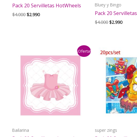
Bluey y Bingo
Pack 20 Servilletas HotWheels
Pack 20 Servilleta
El
El
$
4.000
$
2.990
precio
precio
El
El
$
4.000
$
2.990
original
actual
precio
precio
era:
es:
original
actual
$4.000.
$2.990.
era:
es:
$4.000.
$2.990.
¡Oferta!
Bailarina
super zings