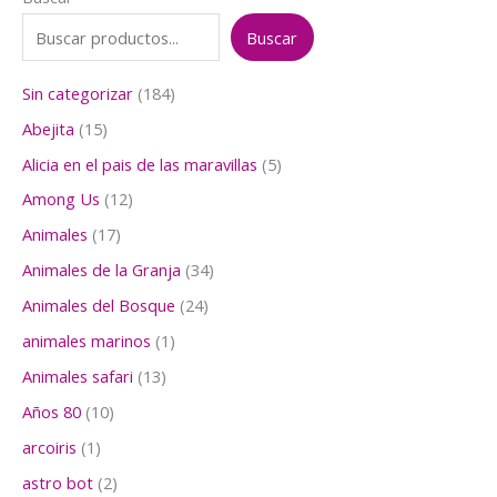
Buscar
1
Sin categorizar
184
8
1
Abejita
15
4
5
p
5
Alicia en el pais de las maravillas
5
p
r
p
r
1
Among Us
12
o
r
o
2
d
o
1
Animales
17
d
p
u
d
7
u
r
3
Animales de la Granja
34
c
u
p
c
o
4
t
c
r
2
Animales del Bosque
24
t
d
p
o
t
o
4
o
u
r
1
animales marinos
1
s
o
d
p
s
c
o
p
s
u
r
1
Animales safari
13
t
d
r
c
o
3
o
u
o
1
Años 80
10
t
d
p
s
c
d
0
o
u
r
1
arcoiris
1
t
u
p
s
c
o
p
o
c
r
2
astro bot
2
t
d
r