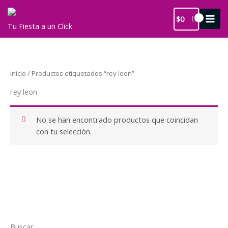
Ir
al
$
0
Tu Fiesta a un Click
contenido
Inicio
/ Productos etiquetados “rey leon”
rey leon
No se han encontrado productos que coincidan
con tu selección.
Buscar