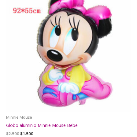
Minnie Mouse
Globo aluminio Minnie Mouse Bebe
El
El
$
2.500
$
1.500