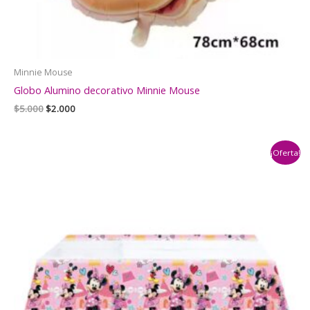
Minnie Mouse
Globo Alumino decorativo Minnie Mouse
El
El
$
5.000
$
2.000
precio
precio
original
actual
era:
es:
¡Oferta!
$5.000.
$2.000.