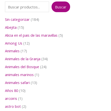
Buscar
1
Sin categorizar
184
8
1
Abejita
15
4
5
p
5
Alicia en el pais de las maravillas
5
p
r
p
r
1
Among Us
12
o
r
o
2
d
o
1
Animales
17
d
p
u
d
7
u
r
3
Animales de la Granja
34
c
u
p
c
o
4
t
c
r
2
Animales del Bosque
24
t
d
p
o
t
o
4
o
u
r
1
animales marinos
1
s
o
d
p
s
c
o
p
s
u
r
1
Animales safari
13
t
d
r
c
o
3
o
u
o
1
Años 80
10
t
d
p
s
c
d
0
o
u
r
1
arcoiris
1
t
u
p
s
c
o
p
o
c
r
2
astro bot
2
t
d
r
s
t