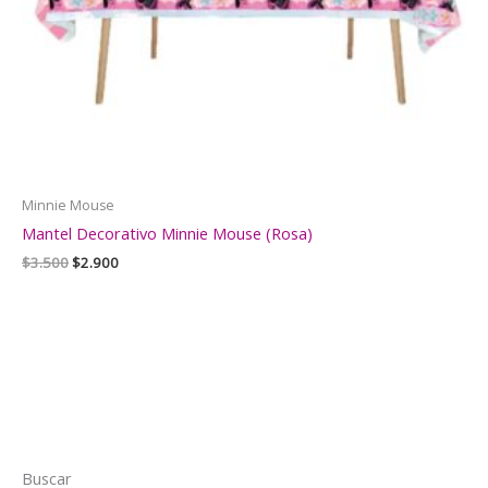
Minnie Mouse
Mantel Decorativo Minnie Mouse (Rosa)
El
El
$
3.500
$
2.900
precio
precio
original
actual
era:
es:
$3.500.
$2.900.
Buscar