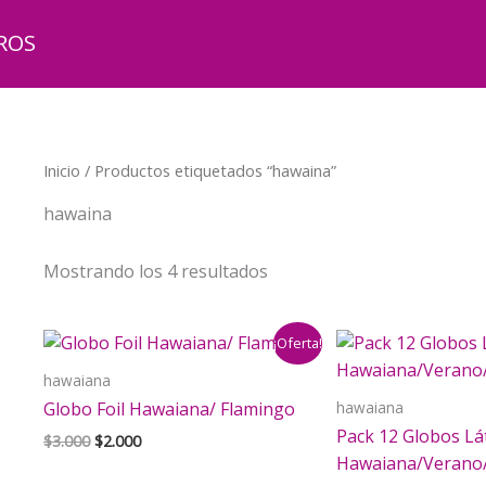
ROS
Inicio
/ Productos etiquetados “hawaina”
hawaina
Mostrando los 4 resultados
¡Oferta!
hawaiana
hawaiana
Globo Foil Hawaiana/ Flamingo
Pack 12 Globos Lát
El
El
$
3.000
$
2.000
precio
precio
Hawaiana/Verano
original
actual