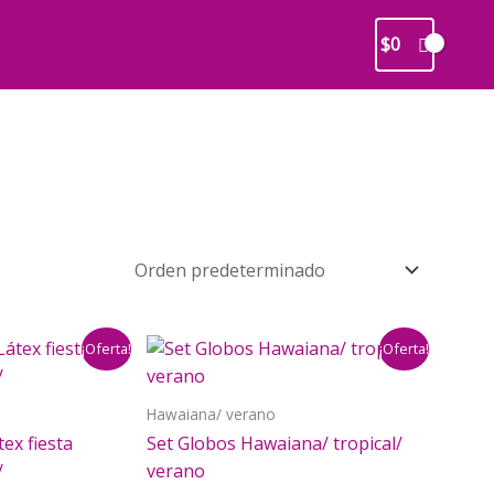
$
0
¡Oferta!
¡Oferta!
Hawaiana/ verano
ex fiesta
Set Globos Hawaiana/ tropical/
/
verano