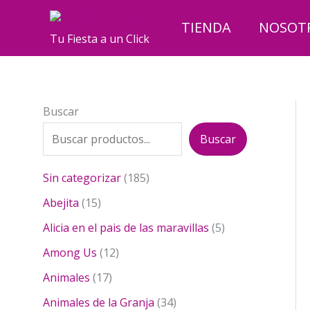
Ir
al
TIENDA
NOSOT
Tu Fiesta a un Click
contenido
Buscar
Buscar
1
Sin categorizar
185
8
1
Abejita
15
5
5
p
5
Alicia en el pais de las maravillas
5
p
r
p
r
1
Among Us
12
o
r
o
2
1
d
o
Animales
17
d
p
7
u
d
u
r
3
Animales de la Granja
34