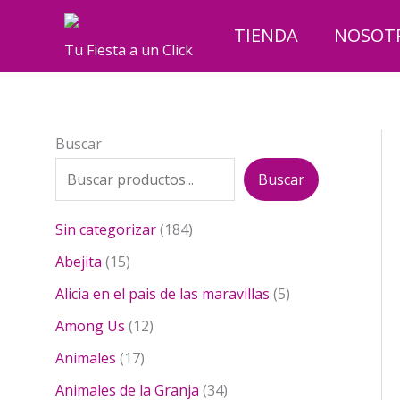
Ir
al
TIENDA
NOSOT
Tu Fiesta a un Click
contenido
Buscar
Buscar
1
Sin categorizar
184
8
1
Abejita
15
4
5
p
5
Alicia en el pais de las maravillas
5
p
r
p
r
1
Among Us
12
o
r
o
2
1
d
o
Animales
17
d
p
7
u
d
u
r
3
Animales de la Granja
34