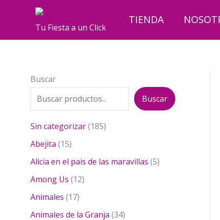
Ir
al
TIENDA
NOSOT
Tu Fiesta a un Click
contenido
Buscar
Buscar
1
Sin categorizar
185
8
1
Abejita
15
5
5
p
5
Alicia en el pais de las maravillas
5
p
r
p
r
1
Among Us
12
o
r
o
2
1
d
o
Animales
17
d
p
7
u
d
u
r
3
Animales de la Granja
34