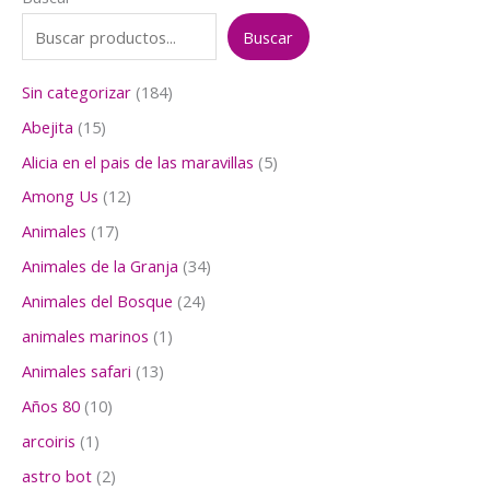
Buscar
1
Sin categorizar
184
8
1
Abejita
15
4
5
p
5
Alicia en el pais de las maravillas
5
p
r
p
r
1
Among Us
12
o
r
o
2
d
o
1
Animales
17
d
p
u
d
7
u
r
3
Animales de la Granja
34
c
u
p
c
o
4
t
c
r
2
Animales del Bosque
24
t
d
p
o
t
o
4
o
u
r
1
animales marinos
1
s
o
d
p
s
c
o
p
s
u
r
1
Animales safari
13
t
d
r
c
o
3
o
u
o
1
Años 80
10
t
d
p
s
c
d
0
o
u
r
1
arcoiris
1
t
u
p
s
c
o
p
o
c
r
2
astro bot
2
t
d
r