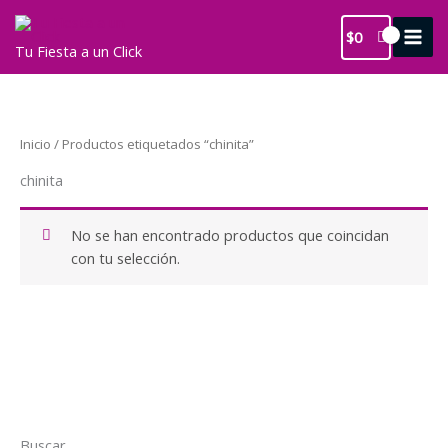
Ir
al
$
0
Tu Fiesta a un Click
contenido
Inicio
/ Productos etiquetados “chinita”
chinita
No se han encontrado productos que coincidan
con tu selección.
Buscar