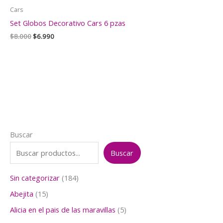
Cars
Set Globos Decorativo Cars 6 pzas
El
El
$
8.000
$
6.990
precio
precio
original
actual
era:
es:
$8.000.
$6.990.
Buscar
Buscar
1
Sin categorizar
184
8
1
Abejita
15
4
5
p
5
Alicia en el pais de las maravillas
5
p
r
p