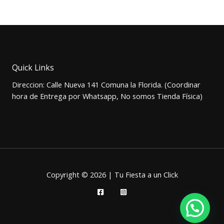
0
p
p
F
.
r
r
e
e
E
c
c
i
i
R
o
o
o
a
T
Quick Links
r
c
i
t
A
Direccion: Calle Nueva 141 Comuna la Florida. (Coordinar
g
u
i
a
hora de Entrega por Whatsapp, No somos Tienda Física)
n
l
a
e
l
s
e
:
r
$
a
2
:
.
$
9
3
0
Copyright © 2026 | Tu Fiesta a un Click
.
0
5
.
0
0
.