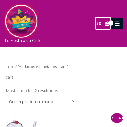
Ir
al
contenido
$
0
Tu Fiesta a un Click
Inicio
/ Productos etiquetados “cars”
cars
Mostrando los 2 resultados
¡Oferta!