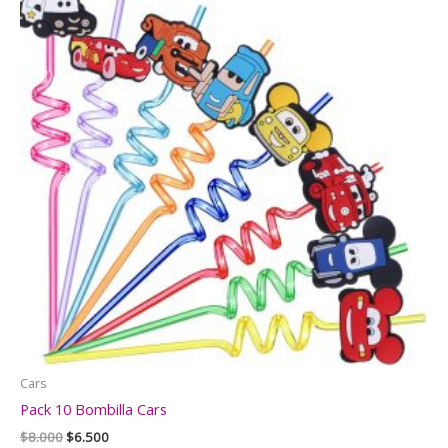
Cars
Pack 10 Bombilla Cars
El
El
$
8.000
$
6.500