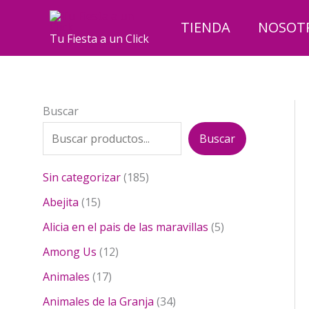
Ir
al
TIENDA
NOSOT
Tu Fiesta a un Click
contenido
Buscar
Buscar
1
Sin categorizar
185
8
1
Abejita
15
5
5
p
5
Alicia en el pais de las maravillas
5
p
r
p
r
1
Among Us
12
o
r
o
2
1
d
o
Animales
17
d
p
7
u
d
u
r
3
Animales de la Granja
34