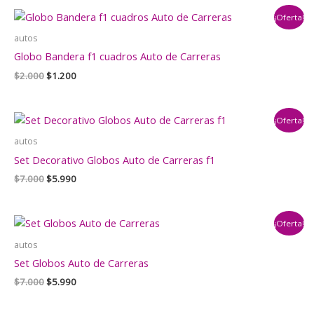
era:
es:
¡Oferta!
$1.000.
$790.
autos
Globo Bandera f1 cuadros Auto de Carreras
El
El
$
2.000
$
1.200
precio
precio
original
actual
era:
es:
¡Oferta!
$2.000.
$1.200.
autos
Set Decorativo Globos Auto de Carreras f1
El
El
$
7.000
$
5.990
precio
precio
original
actual
era:
es:
¡Oferta!
$7.000.
$5.990.
autos
Set Globos Auto de Carreras
El
El
$
7.000
$
5.990
precio
precio
original
actual