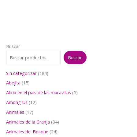
era:
es:
$7.000.
$5.990.
Buscar
Buscar
1
Sin categorizar
184
8
1
Abejita
15
4
5
p
5
Alicia en el pais de las maravillas
5
p
r
p
r
1
Among Us
12
o
r
o
2
d
o
1
Animales
17
d
p
u
d
7
u
r
3
Animales de la Granja
34
c
u
p
c
o
4
t
c
r
2
Animales del Bosque
24
t
d
p
o