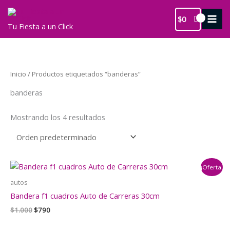
Ir
al
$
0
Tu Fiesta a un Click
contenido
Inicio
/ Productos etiquetados “banderas”
banderas
Mostrando los 4 resultados
¡Oferta!
autos
Bandera f1 cuadros Auto de Carreras 30cm
El
El
$
1.000
$
790
precio
precio
original
actual