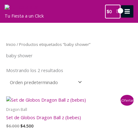
Ir
al
$
0
Tu Fiesta a un Click
contenido
Inicio
/ Productos etiquetados “baby shower”
baby shower
Mostrando los 2 resultados
¡Oferta!
Dragon Ball
Set de Globos Dragon Ball z (bebes)
El
El
$
6.000
$
4.500
precio
precio
original
actual