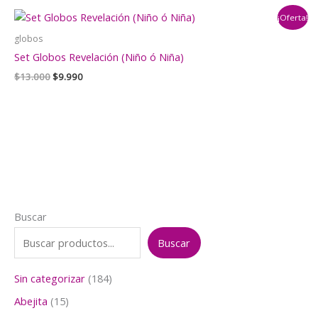
era:
es:
¡Oferta!
$6.000.
$4.500.
globos
Set Globos Revelación (Niño ó Niña)
El
El
$
13.000
$
9.990
precio
precio
original
actual
era:
es:
$13.000.
$9.990.
Buscar
Buscar
1
Sin categorizar
184
8
1
Abejita
15
4
5