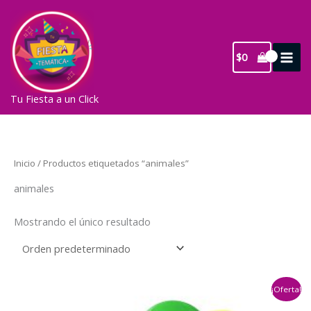
Ir
al
contenido
$
0
Tu Fiesta a un Click
Inicio
/ Productos etiquetados “animales”
animales
Mostrando el único resultado
¡Oferta!