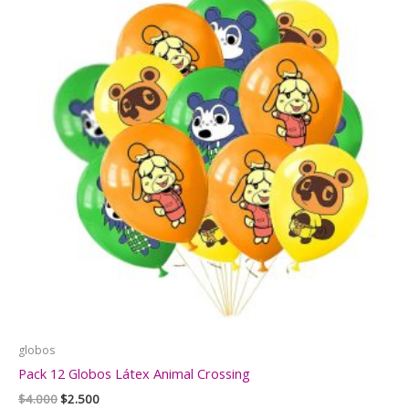
globos
Pack 12 Globos Látex Animal Crossing
El
El
$
4.000
$
2.500