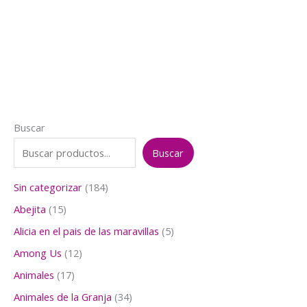
precio
precio
original
actual
era:
es:
$4.000.
$2.500.
Buscar
Buscar
1
Sin categorizar
184
8
1
Abejita
15
4
5
p
5
Alicia en el pais de las maravillas
5
p
r
p
r
1
Among Us
12
o
r
o
2
d
o
1
Animales
17
d
p
u
d
7
u
r
3
Animales de la Granja
34
c
u
p