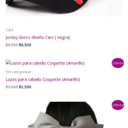
Cars
Jockey Gorro diseño Cars ( negra)
El
El
$
8.500
$
6.500
precio
precio
original
actual
era:
es:
¡Oferta!
$8.500.
$6.500.
Sin categorizar
Lazos para cabello Coquette (Amarillo)
El
El
$
3.500
$
2.500
precio
precio
original
actual
era:
es:
¡Oferta!
$3.500.
$2.500.