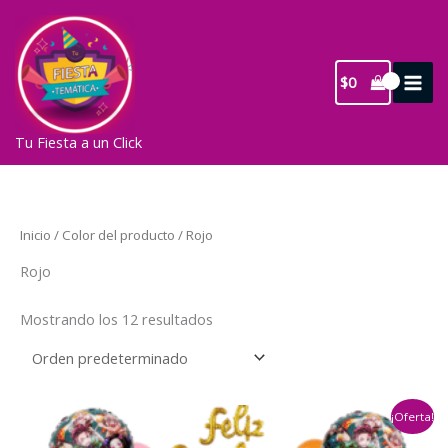
Ir
al
contenido
$
0
Tu Fiesta a un Click
Inicio
/ Color del producto / Rojo
Rojo
Mostrando los 12 resultados
¡Oferta!