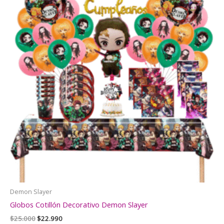
Demon Slayer
Globos Cotillón Decorativo Demon Slayer
El
El
$
25.000
$
22.990