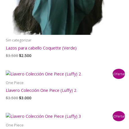
Sin categorizar
Lazos para cabello Coquette (Verde)
El
El
$
3.500
$
2.500
precio
precio
original
actual
era:
es:
¡Oferta!
$3.500.
$2.500.
One Piece
Llavero Colección One Piece (Luffy) 2
El
El
$
3.500
$
3.000
precio
precio
original
actual
era:
es:
¡Oferta!
$3.500.
$3.000.
One Piece