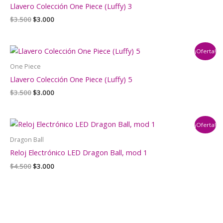
Llavero Colección One Piece (Luffy) 3
El
El
$
3.500
$
3.000
precio
precio
original
actual
era:
es:
¡Oferta!
$3.500.
$3.000.
One Piece
Llavero Colección One Piece (Luffy) 5
El
El
$
3.500
$
3.000
precio
precio
original
actual
era:
es:
¡Oferta!
$3.500.
$3.000.
Dragon Ball
Reloj Electrónico LED Dragon Ball, mod 1
El
El
$
4.500
$
3.000
precio
precio
original
actual
era:
es:
$4.500.
$3.000.