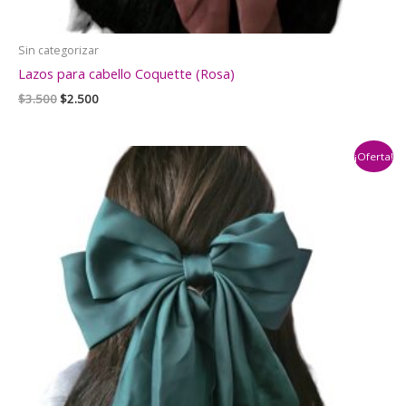
Sin categorizar
Lazos para cabello Coquette (Rosa)
El
El
$
3.500
$
2.500
precio
precio
original
actual
era:
es:
¡Oferta!
$3.500.
$2.500.