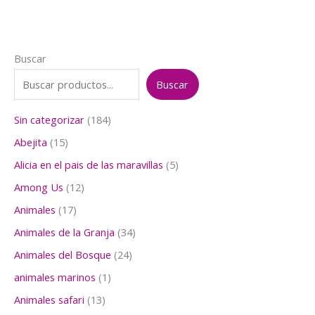
Buscar
Buscar
1
Sin categorizar
184
8
1
Abejita
15
4
5
p
5
Alicia en el pais de las maravillas
5
p
r
p
r
1
Among Us
12
o
r
o
2
d
o
1
Animales
17
d
p
u
d
7
u
r
3
Animales de la Granja
34
c
u
p
c
o
4
t
c
r
2
Animales del Bosque
24
t
d
p
o
t
o
4
o
u
r
1
animales marinos
1
s
o
d
p
s
c
o
p
s
u
r
1
Animales safari
13
t
d
r
c
o
3