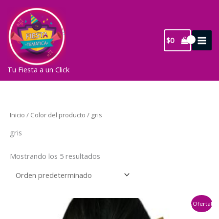
Ir
al
contenido
$
0
Tu Fiesta a un Click
Inicio
/ Color del producto / gris
gris
Mostrando los 5 resultados
¡Oferta!