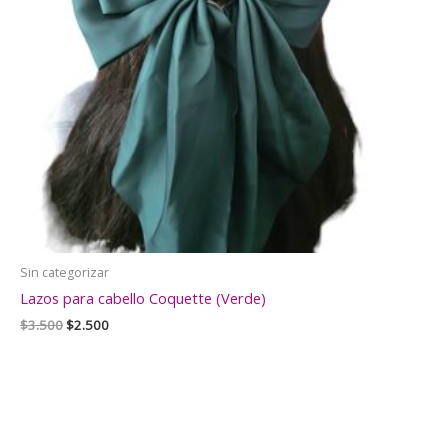
Sin categorizar
Lazos para cabello Coquette (Verde)
El
El
$
3.500
$
2.500
precio
precio
original
actual
era:
es:
$3.500.
$2.500.