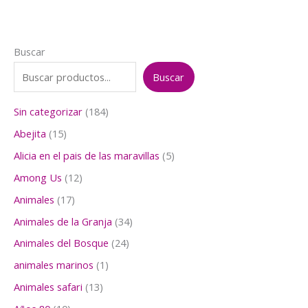
Buscar
Buscar
1
Sin categorizar
184
8
1
Abejita
15
4
5
p
5
Alicia en el pais de las maravillas
5
p
r
p
r
1
Among Us
12
o
r
o
2
d
o
1
Animales
17
d
p
u
d
7
u
r
3
Animales de la Granja
34
c
u
p
c
o
4
t
c
r
2
Animales del Bosque
24
t
d
p
o
t
o
4
o
u
r
1
animales marinos
1
s
o
d
p
s
c
o
p
s
u
r
1
Animales safari
13
t
d
r
c
o
3
o
u
o