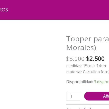
ROS
Topper para
Morales)
El
El
$
3.000
$
2.500
precio
p
medidas: 15cm x 14cm
original
a
material: Cartulina foto
era:
e
$3.000.
$
Disponibilidad:
3 dispon
Topper
Aña
para
Torta