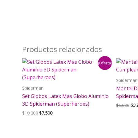
Productos relacionados
¡Oferta!
Spiderman
Spiderman
Mantel D
Set Globos Latex Mas Globo Aluminio
Spiderma
3D Spiderman (Superheroes)
El
$
5.000
$
3.
pre
El
El
$
10.000
$
7.500
orig
precio
precio
era:
original
actual
$5.
era:
es:
$10.000.
$7.500.