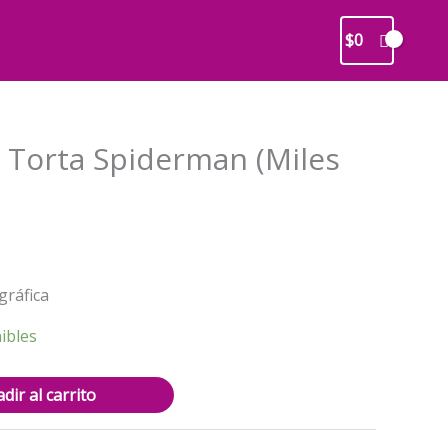
$
0
 Torta Spiderman (Miles
recio
ctual
gráfica
s:
2.500.
ibles
dir al carrito