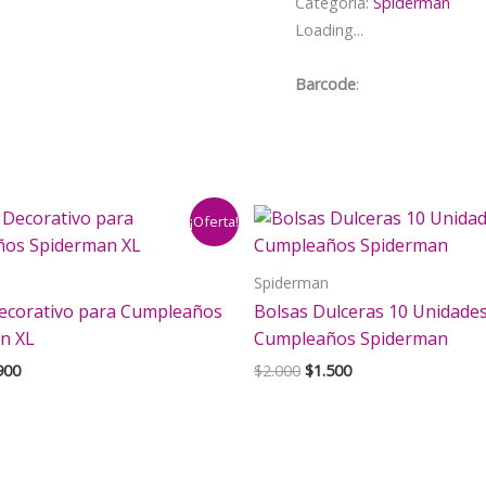
Categoría:
Spiderman
Spiderman
Loading...
(Miles
Morales)
Barcode
:
cantidad
¡Oferta!
Spiderman
ecorativo para Cumpleaños
Bolsas Dulceras 10 Unidade
n XL
Cumpleaños Spiderman
El
El
El
900
$
2.000
$
1.500
cio
precio
precio
precio
inal
actual
original
actual
es:
era:
es:
000.
$3.900.
$2.000.
$1.500.