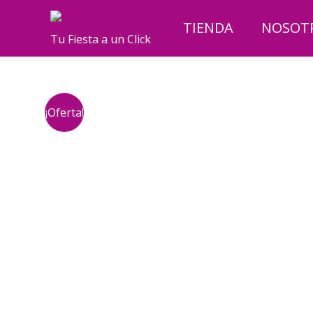
Ir
al
TIENDA
NOSOT
Tu Fiesta a un Click
contenido
¡Oferta!