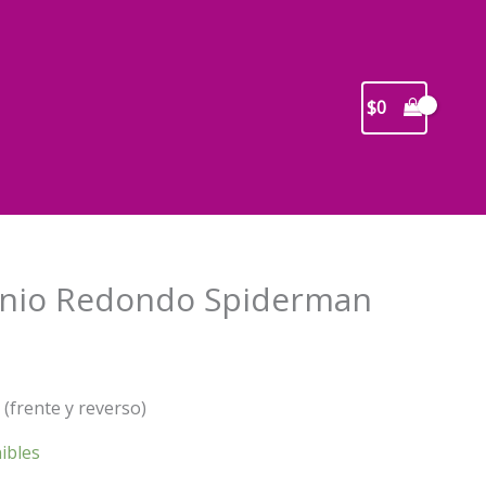
$
0
inio Redondo Spiderman
cio
ual
(frente y reverso)
0.
ibles