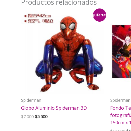
Productos relacionados
¡Oferta!
Spiderman
Spiderman
Globo Aluminio Spiderman 3D
Fondo Te
fotografí
El
El
$
7.000
$
5.500
precio
precio
150cm x 
original
actual
El