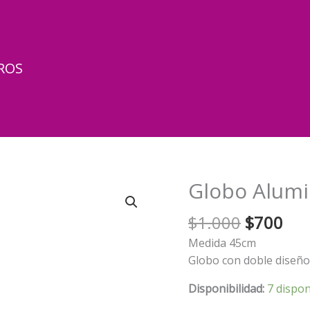
ROS
Globo Alum
El
El
$
1.000
$
700
precio
pre
Medida 45cm
original
act
Globo con doble diseño 
era:
es:
$1.000.
$70
Disponibilidad:
7 dispon