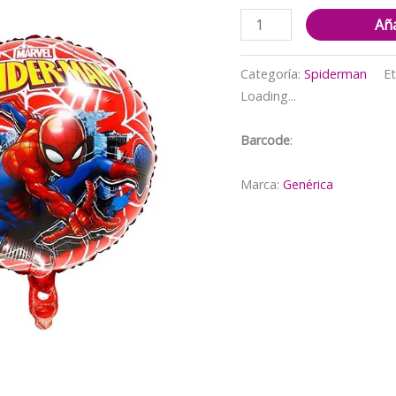
Globo
Aña
Aluminio
Redondo
Categoría:
Spiderman
Et
Spiderman
Loading...
cantidad
Barcode
:
Marca:
Genérica