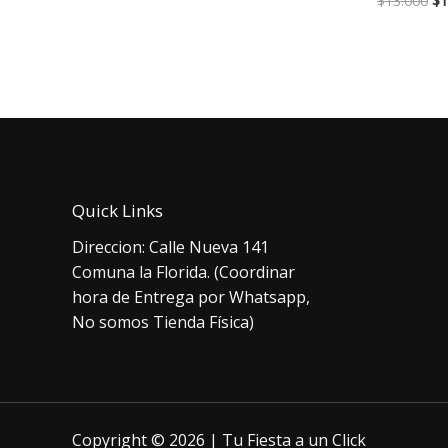
$
13.000
$
1
era:
es:
pr
$7.000.
$5.500.
or
er
$1
Quick Links
Direccion: Calle Nueva 141
Comuna la Florida. (Coordinar
hora de Entrega por Whatsapp,
No somos Tienda Física)
Copyright © 2026 | Tu Fiesta a un Click