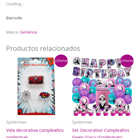
Loading...
Pzas
cantidad
Barcode
:
Marca:
Genérica
Productos relacionados
¡Oferta!
¡Oferta!
Spiderman
Spiderman
Vela decorativa cumpleaños
Set Decorativo Cumpleaños
spiderman
Gwen Stacy (Spiderman)