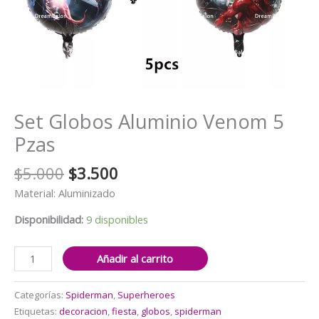
Set Globos Aluminio Venom 5
Pzas
El
El
$
5.000
$
3.500
precio
precio
Material: Aluminizado
original
actual
era:
es:
Disponibilidad:
9 disponibles
$5.000.
$3.500.
Set
Añadir al carrito
Globos
Aluminio
Categorías:
Spiderman
,
Superheroes
Venom
Etiquetas:
decoracion
,
fiesta
,
globos
,
spiderman
5