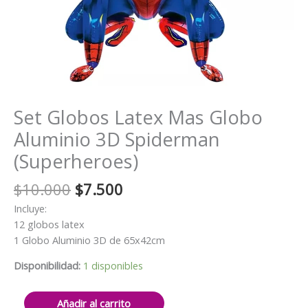
Set Globos Latex Mas Globo
Aluminio 3D Spiderman
(Superheroes)
El
El
$
10.000
$
7.500
precio
precio
Incluye:
original
actual
12 globos latex
era:
es:
1 Globo Aluminio 3D de 65x42cm
$10.000.
$7.500.
Disponibilidad:
1 disponibles
Set
Añadir al carrito