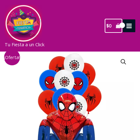
Ir
al
contenido
$
0
Tu Fiesta a un Click
¡Oferta!