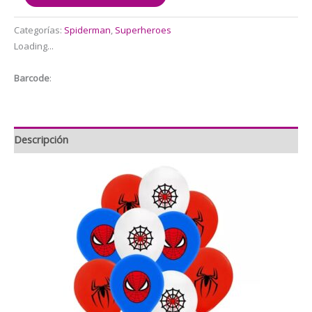
Globos
Latex
Categorías:
Spiderman
,
Superheroes
Mas
Loading...
Globo
Aluminio
Barcode
:
3D
Spiderman
(Superheroes)
cantidad
Descripción