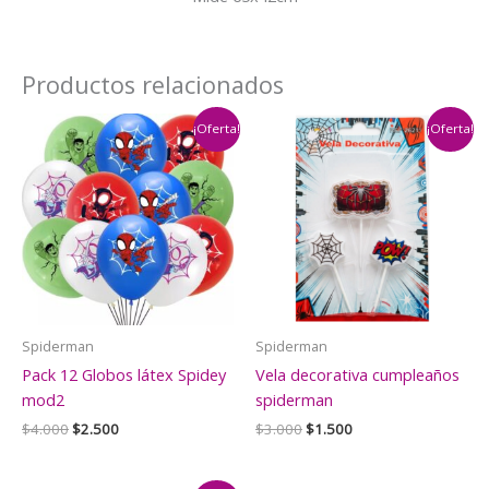
Productos relacionados
¡Oferta!
¡Oferta!
Spiderman
Spiderman
Pack 12 Globos látex Spidey
Vela decorativa cumpleaños
mod2
spiderman
El
El
El
El
$
4.000
$
2.500
$
3.000
$
1.500
precio
precio
precio
precio
original
actual
original
actual
era:
es:
era:
es: