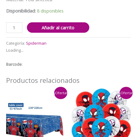
era:
es:
$13.000.
$10.000.
Disponibilidad:
8 disponibles
Fondo
Añadir al carrito
Telón
para
Categoría:
Spiderman
Decoración
Loading...
fotografía
Spider-
Barcode
:
verse
(Spiderman)
Productos relacionados
150cm
x
¡Oferta!
¡Oferta!
100cm
cantidad