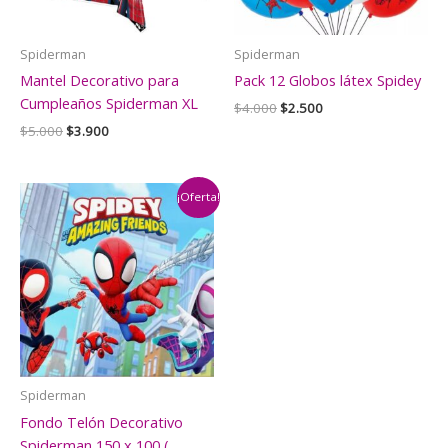
Spiderman
Spiderman
Mantel Decorativo para
Pack 12 Globos látex Spidey
Cumpleaños Spiderman XL
El
El
$
4.000
$
2.500
precio
precio
El
El
$
5.000
$
3.900
original
actual
precio
precio
era:
es:
original
actual
$4.000.
$2.500.
era:
es:
$5.000.
$3.900.
¡Oferta!
Spiderman
Fondo Telón Decorativo
Spiderman 150 x 100 (