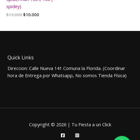
spidey)
El
El
$
13.000
$
10.000
precio
precio
original
actual
era:
es:
$13.000.
$10.000.
Quick Links
Direccion: Calle Nueva 141 Comuna la Florida. (Coordinar
hora de Entrega por Whatsapp, No somos Tienda Física)
Copyright © 2026 | Tu Fiesta a un Click