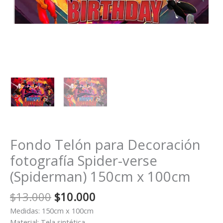
Fondo Telón para Decoración
fotografía Spider-verse
(Spiderman) 150cm x 100cm
El
El
$
13.000
$
10.000
precio
precio
Medidas: 150cm x 100cm
original
actual
Material: Tela sintética