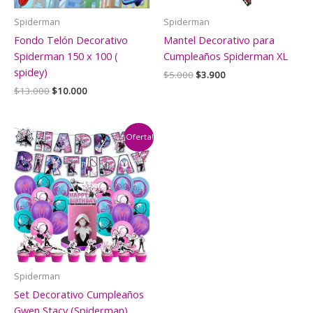
Spiderman
Spiderman
Fondo Telón Decorativo
Mantel Decorativo para
Spiderman 150 x 100 (
Cumpleaños Spiderman XL
spidey)
El
El
$
5.000
$
3.900
precio
precio
El
El
$
13.000
$
10.000
original
actual
precio
precio
era:
es:
original
actual
$5.000.
$3.900.
era:
es:
$13.000.
$10.000.
¡Oferta!
Spiderman
Set Decorativo Cumpleaños
Gwen Stacy (Spiderman)