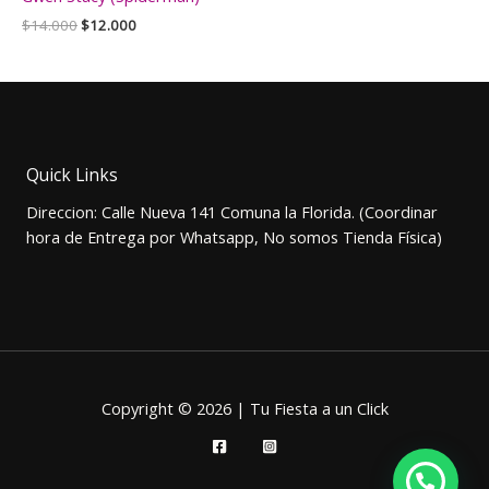
El
El
$
14.000
$
12.000
precio
precio
original
actual
era:
es:
$14.000.
$12.000.
Quick Links
Direccion: Calle Nueva 141 Comuna la Florida. (Coordinar
hora de Entrega por Whatsapp, No somos Tienda Física)
Copyright © 2026 | Tu Fiesta a un Click