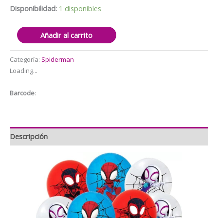
Disponibilidad:
1 disponibles
Pack
Añadir al carrito
12
Globos
Categoría:
Spiderman
látex
Loading...
Spidey
cantidad
Barcode
:
Descripción