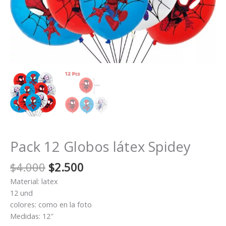
Pack 12 Globos látex Spidey
El
El
$
4.000
$
2.500
precio
precio
Material: latex
original
actual
12 und
era:
es:
colores: como en la foto
$4.000.
$2.500.
Medidas: 12″