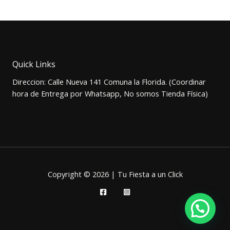
precio
precio
original
actual
era:
es:
$3.500.
$2.900.
Quick Links
Direccion: Calle Nueva 141 Comuna la Florida. (Coordinar
hora de Entrega por Whatsapp, No somos Tienda Física)
Copyright © 2026 | Tu Fiesta a un Click