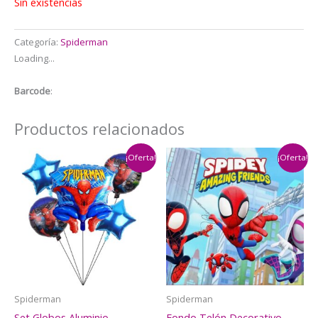
$4.500.
$3.500.
Sin existencias
Categoría:
Spiderman
Loading...
Barcode
:
Productos relacionados
¡Oferta!
¡Oferta!
Spiderman
Spiderman
Set Globos Aluminio
Fondo Telón Decorativo