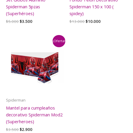
Spiderman 5pzas
Spiderman 150 x 100 (
(Superhéroes)
spidey)
El
El
El
El
$
5.000
$
3.500
$
13.000
$
10.000
precio
precio
precio
precio
original
actual
original
actual
era:
es:
era:
es:
$5.000.
$3.500.
$13.000.
$10.000.
¡Oferta!
Spiderman
Mantel para cumpleaños
decorativo Spiderman Mod2
(Superheroes)
El
El
$
3.500
$
2.900