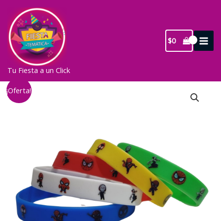
Ir
al
contenido
$
0
Tu Fiesta a un Click
¡Oferta!