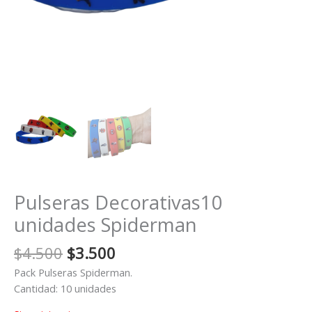
Pulseras Decorativas10
unidades Spiderman
El
El
$
4.500
$
3.500
precio
precio
Pack Pulseras Spiderman.
original
actual
Cantidad: 10 unidades
era:
es: