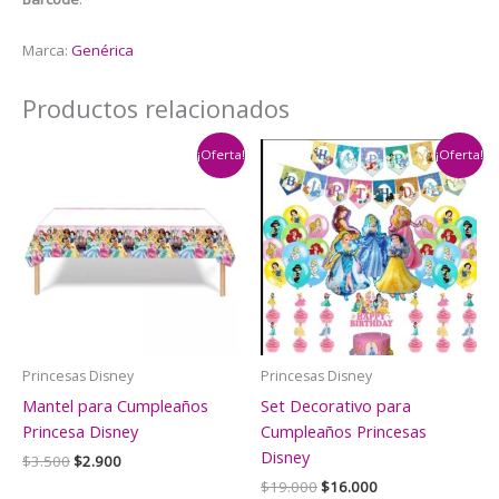
Marca:
Genérica
Productos relacionados
¡Oferta!
¡Oferta!
Princesas Disney
Princesas Disney
Mantel para Cumpleaños
Set Decorativo para
Princesa Disney
Cumpleaños Princesas
Disney
El
El
$
3.500
$
2.900
precio
precio
El
El
$
19.000
$
16.000
original
actual