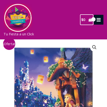
Ir
al
contenido
$
0
Tu Fiesta a un Click
¡Oferta!