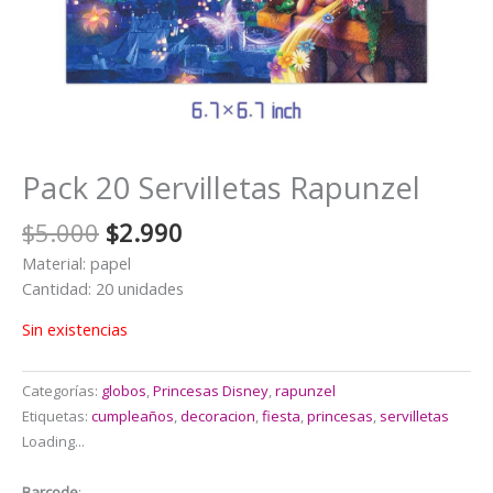
Pack 20 Servilletas Rapunzel
El
El
$
5.000
$
2.990
precio
precio
Material: papel
original
actual
Cantidad: 20 unidades
era:
es:
$5.000.
$2.990.
Sin existencias
Categorías:
globos
,
Princesas Disney
,
rapunzel
Etiquetas:
cumpleaños
,
decoracion
,
fiesta
,
princesas
,
servilletas
Loading...
Barcode
: