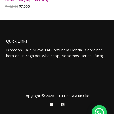
El
El
$
10.000
$
7.500
precio
precio
original
actual
era:
es:
$10.000.
$7.500.
Quick Links
Direccion: Calle Nueva 141 Comuna la Florida. (Coordinar
hora de Entrega por Whatsapp, No somos Tienda Física)
Copyright © 2026 | Tu Fiesta a un Click