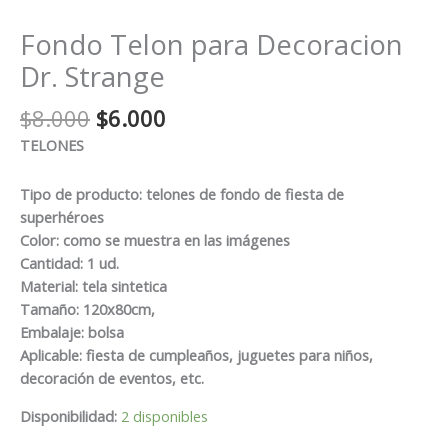
Fondo Telon para Decoracion
Dr. Strange
El
El
$
8.000
$
6.000
precio
precio
TELONES
original
actual
era:
es:
Tipo de producto: telones de fondo de fiesta de
$8.000.
$6.000.
superhéroes
Color: como se muestra en las imágenes
Cantidad: 1 ud.
Material: tela sintetica
Tamaño: 120x80cm,
Embalaje: bolsa
Aplicable: fiesta de cumpleaños, juguetes para niños,
decoración de eventos, etc.
Disponibilidad:
2 disponibles