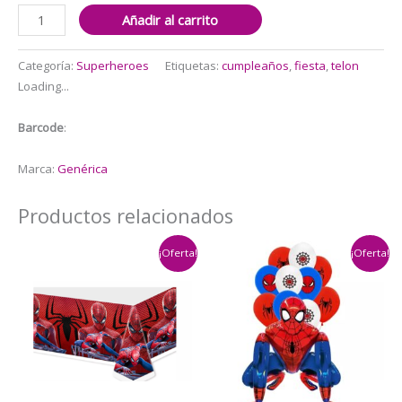
Fondo
Añadir al carrito
Telon
para
Categoría:
Superheroes
Etiquetas:
cumpleaños
,
fiesta
,
telon
Decoracion
Loading...
Dr.
Strange
Barcode
:
cantidad
Marca:
Genérica
Productos relacionados
¡Oferta!
¡Oferta!