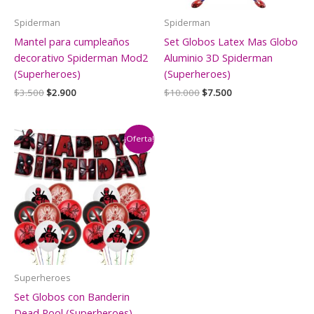
Spiderman
Spiderman
Mantel para cumpleaños
Set Globos Latex Mas Globo
decorativo Spiderman Mod2
Aluminio 3D Spiderman
(Superheroes)
(Superheroes)
El
El
El
El
$
3.500
$
2.900
$
10.000
$
7.500
precio
precio
precio
precio
original
actual
original
actual
era:
es:
era:
es:
$3.500.
$2.900.
$10.000.
$7.500.
¡Oferta!
Superheroes
Set Globos con Banderin
Dead Pool (Superheroes)