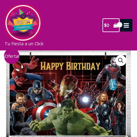
Ir
al
contenido
$
0
Tu Fiesta a un Click
¡Oferta!