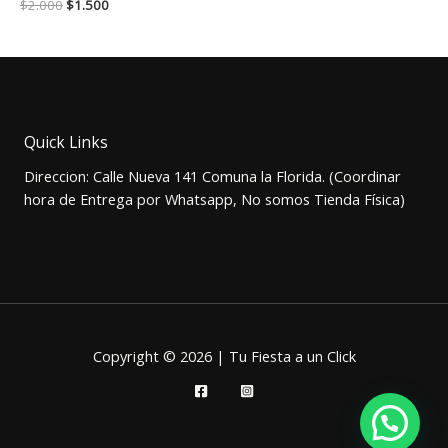
El
El
$
2.000
$
1.500
precio
precio
original
actual
era:
es:
$2.000.
$1.500.
Quick Links
Direccion: Calle Nueva 141 Comuna la Florida. (Coordinar
hora de Entrega por Whatsapp, No somos Tienda Física)
Copyright © 2026 | Tu Fiesta a un Click