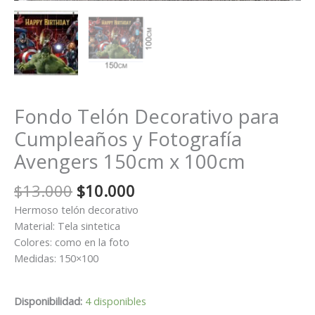
Fondo Telón Decorativo para
Cumpleaños y Fotografía
Avengers 150cm x 100cm
El
El
$
13.000
$
10.000
precio
precio
Hermoso telón decorativo
original
actual
Material: Tela sintetica
era:
es:
Colores: como en la foto
$13.000.
$10.000.
Medidas: 150×100
Disponibilidad:
4 disponibles