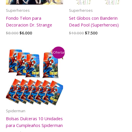
Superheroes
Superheroes
Fondo Telon para
Set Globos con Banderin
Decoracion Dr. Strange
Dead Pool (Superheroes)
El
El
El
El
$
8.000
$
6.000
$
10.000
$
7.500
precio
precio
precio
precio
original
actual
original
actual
era:
es:
era:
es:
$8.000.
$6.000.
$10.000.
$7.500.
¡Oferta!
Spiderman
Bolsas Dulceras 10 Unidades
para Cumpleaños Spiderman