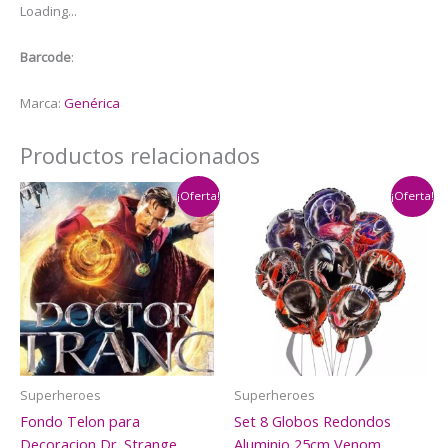
Loading...
cantidad
Barcode
:
Marca:
Genérica
Productos relacionados
¡Oferta!
¡Oferta!
Superheroes
Superheroes
Fondo Telon para
Set 8 Globos Redondos
Decoracion Dr. Strange
Aluminio 25cm Venom