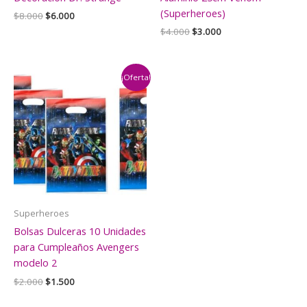
(Superheroes)
El
El
$
8.000
$
6.000
precio
precio
El
El
$
4.000
$
3.000
original
actual
precio
precio
era:
es:
original
actual
$8.000.
$6.000.
era:
es:
$4.000.
$3.000.
¡Oferta!
Superheroes
Bolsas Dulceras 10 Unidades
para Cumpleaños Avengers
modelo 2
El
El
$
2.000
$
1.500
precio
precio
original
actual