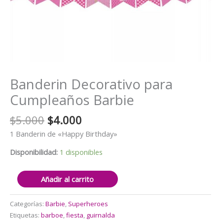
Banderin Decorativo para
Cumpleaños Barbie
El
El
$
5.000
$
4.000
precio
precio
1 Banderin de «Happy Birthday»
original
actual
era:
es:
Disponibilidad:
1 disponibles
$5.000.
$4.000.
Banderin
Añadir al carrito
Decorativo
para
Categorías:
Barbie
,
Superheroes
Cumpleaños
Etiquetas:
barboe
,
fiesta
,
guirnalda
Barbie