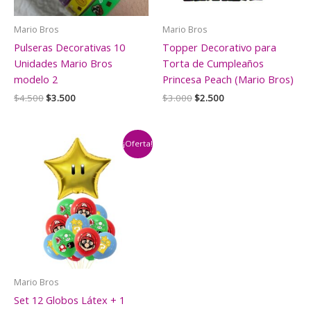
Mario Bros
Mario Bros
Pulseras Decorativas 10
Topper Decorativo para
Unidades Mario Bros
Torta de Cumpleaños
modelo 2
Princesa Peach (Mario Bros)
El
El
El
El
$
4.500
$
3.500
$
3.000
$
2.500
precio
precio
precio
precio
original
actual
original
actual
era:
es:
era:
es:
$4.500.
$3.500.
$3.000.
$2.500.
¡Oferta!
Mario Bros
Set 12 Globos Látex + 1