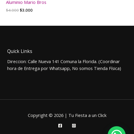
Aluminio Mario Bros
El
El
$
4.000
$
3.000
precio
precio
original
actual
era:
es:
$4.000.
$3.000.
Quick Links
Direccion: Calle Nueva 141 Comuna la Florida. (Coordinar
hora de Entrega por Whatsapp, No somos Tienda Física)
Copyright © 2026 | Tu Fiesta a un Click