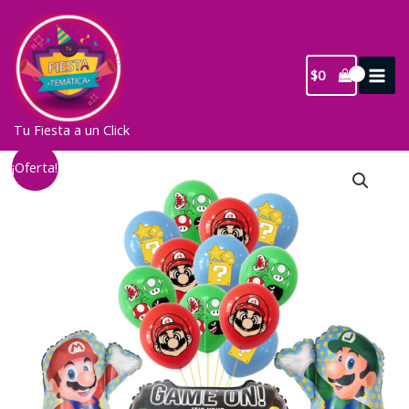
Ir
al
contenido
$
0
Tu Fiesta a un Click
¡Oferta!