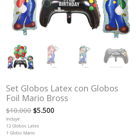
Set Globos Latex con Globos
Foil Mario Bross
El
El
$
10.000
$
5.500
precio
precio
Incluye:
original
actual
12 Globos Latex
era:
es:
1 Globo Mario