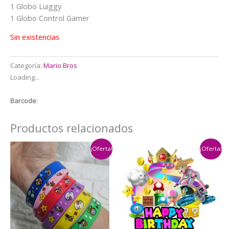
$10.000.
$5.500.
1 Globo Luiggy
1 Globo Control Gamer
Sin existencias
Categoría:
Mario Bros
Loading...
Barcode
:
Productos relacionados
¡Oferta!
¡Oferta!