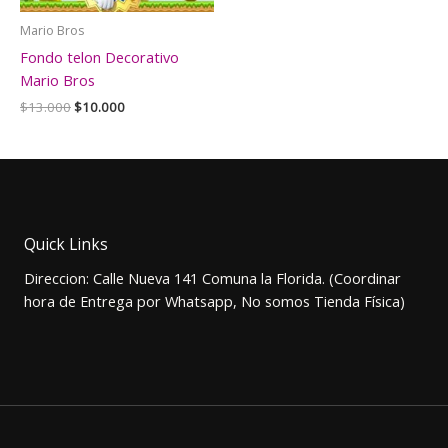
Mario Bros
Fondo telon Decorativo
Mario Bros
El
El
$
13.000
$
10.000
precio
precio
original
actual
era:
es:
$13.000.
$10.000.
Quick Links
Direccion: Calle Nueva 141 Comuna la Florida. (Coordinar
hora de Entrega por Whatsapp, No somos Tienda Física)