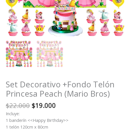
Set Decorativo +Fondo Telón
Princesa Peach (Mario Bros)
El
El
$
22.000
$
19.000
precio
precio
Incluye:
original
actual
1 banderín <<Happy Birthday>>
era:
es:
1 telón 120cm x 80cm