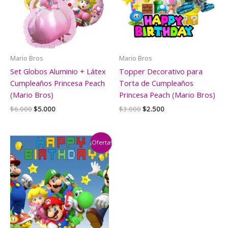
Mario Bros
Mario Bros
Set Globos Aluminio + Látex
Topper Decorativo para
Cumpleaños Princesa Peach
Torta de Cumpleaños
(Mario Bros)
Princesa Peach (Mario Bros)
El
El
El
El
$
6.000
$
5.000
$
3.000
$
2.500
precio
precio
precio
precio
original
actual
original
actual
era:
es:
era:
es:
$6.000.
$5.000.
$3.000.
$2.500.
¡Oferta!