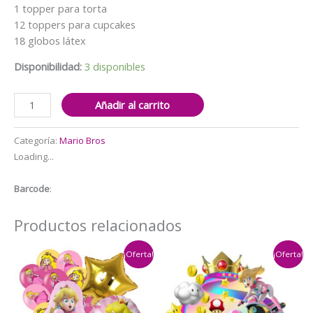
$22.000.
$19.000.
1 topper para torta
12 toppers para cupcakes
18 globos látex
Disponibilidad:
3 disponibles
Set
Añadir al carrito
Decorativo
+Fondo
Categoría:
Mario Bros
Telón
Loading...
Princesa
Peach
Barcode
:
(Mario
Bros)
Productos relacionados
cantidad
¡Oferta!
¡Oferta!