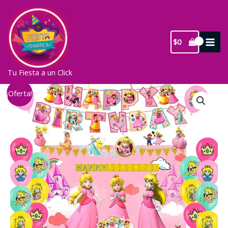
Ir
al
contenido
$
0
Tu Fiesta a un Click
¡Oferta!