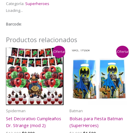
Categoría:
Superheroes
con
Loading...
Globo
Foil
Barcode
:
Dr.
Strange
Productos relacionados
cantidad
¡Oferta!
¡Oferta!
Spiderman
Batman
Set Decorativo Cumpleaños
Bolsas para Fiesta Batman
Dr. Strange (mod 2)
(SuperHeroes)