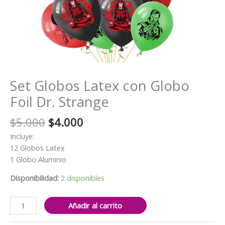
Set Globos Latex con Globo
Foil Dr. Strange
El
El
$
5.000
$
4.000
precio
precio
Incluye:
original
actual
12 Globos Latex
era:
es:
1 Globo Aluminio
$5.000.
$4.000.
Disponibilidad:
2 disponibles
Set
Añadir al carrito
Globos
Latex