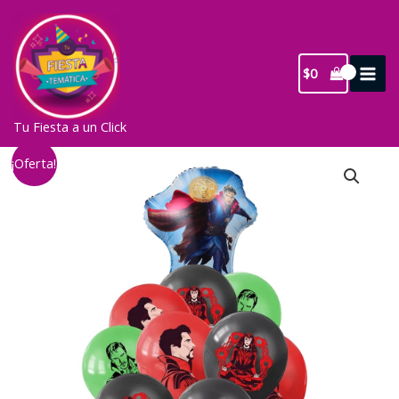
Ir
al
contenido
$
0
Tu Fiesta a un Click
¡Oferta!