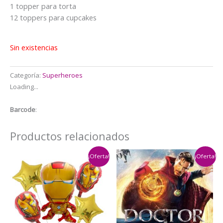
$14.000.
$12.000.
1 topper para torta
12 toppers para cupcakes
Sin existencias
Categoría:
Superheroes
Loading...
Barcode
:
Productos relacionados
¡Oferta!
¡Oferta!