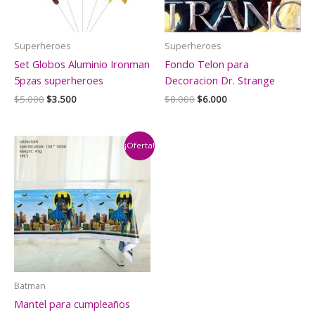
Superheroes
Superheroes
Set Globos Aluminio Ironman
Fondo Telon para
5pzas superheroes
Decoracion Dr. Strange
El
El
El
El
$
5.000
$
3.500
$
8.000
$
6.000
precio
precio
precio
precio
original
actual
original
actual
era:
es:
era:
es:
$5.000.
$3.500.
$8.000.
$6.000.
¡Oferta!
Batman
Mantel para cumpleaños