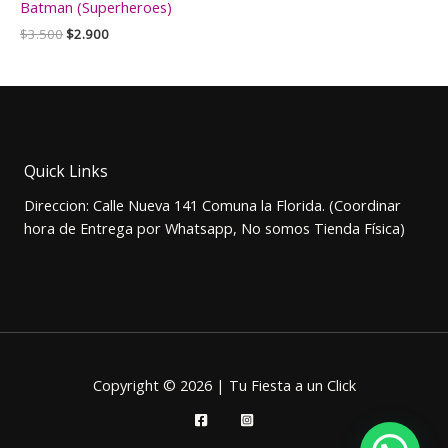
Batman (Superheroes)
El
El
$
3.500
$
2.900
precio
precio
original
actual
era:
es:
$3.500.
$2.900.
Quick Links
Direccion: Calle Nueva 141 Comuna la Florida. (Coordinar
hora de Entrega por Whatsapp, No somos Tienda Física)
Copyright © 2026 | Tu Fiesta a un Click