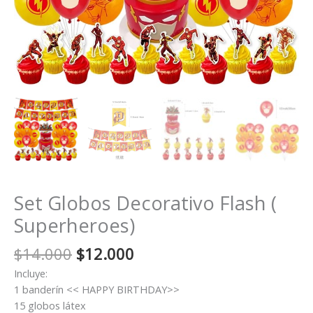
Set Globos Decorativo Flash (
Superheroes)
El
El
$
14.000
$
12.000
precio
precio
Incluye:
original
actual
1 banderín << HAPPY BIRTHDAY>>
era:
es:
15 globos látex