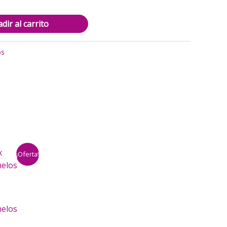
dir al carrito
os
¡Oferta!
melos