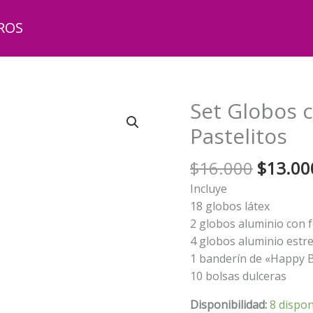
ROS
Set Globos 
Pastelitos
El
$
16.000
$
13.00
precio
Incluye
origina
18 globos látex
era:
2 globos aluminio con 
$16.00
4 globos aluminio estre
1 banderín de «Happy B
10 bolsas dulceras
Disponibilidad:
8 dispon