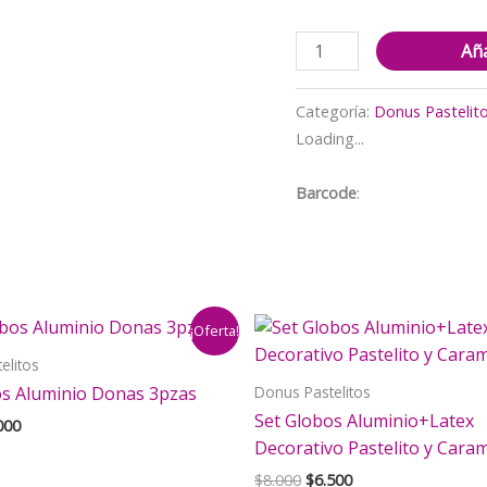
Set
Aña
Globos
con
Categoría:
Donus Pastelit
Banderín
Loading...
Donas
y
Barcode
:
Pastelitos
cantidad
¡Oferta!
elitos
Donus Pastelitos
os Aluminio Donas 3pzas
Set Globos Aluminio+Latex
El
000
cio
precio
Decorativo Pastelito y Cara
inal
actual
El
El
$
8.000
$
6.500
es: