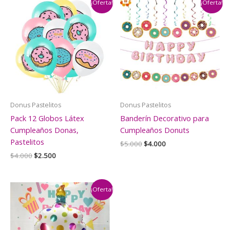
¡Oferta!
¡Oferta!
Donus Pastelitos
Donus Pastelitos
Pack 12 Globos Látex
Banderín Decorativo para
Cumpleaños Donas,
Cumpleaños Donuts
Pastelitos
El
El
$
5.000
$
4.000
precio
precio
El
El
$
4.000
$
2.500
original
actual
precio
precio
era:
es:
original
actual
$5.000.
$4.000.
era:
es:
$4.000.
$2.500.
¡Oferta!