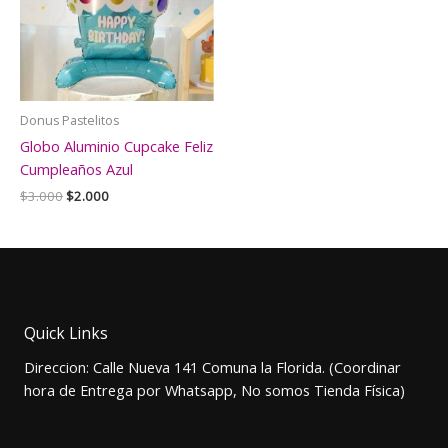
Donus Pastelitos
Globo Aluminio Cupcake Feliz
Cumpleaños Azul
El
El
$
3.000
$
2.000
precio
precio
original
actual
era:
es:
$3.000.
$2.000.
Quick Links
Direccion: Calle Nueva 141 Comuna la Florida. (Coordinar
hora de Entrega por Whatsapp, No somos Tienda Física)