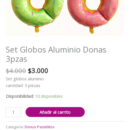
Set Globos Aluminio Donas
3pzas
El
El
$
4.000
$
3.000
precio
precio
Set globos aluminio
original
actual
cantidad: 5 piezas
era:
es:
$4.000.
$3.000.
Disponibilidad:
10 disponibles
Set
Añadir al carrito
Globos
Aluminio
Categoría:
Donus Pastelitos
Donas