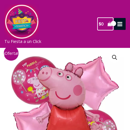
Ir
al
contenido
$
0
Tu Fiesta a un Click
¡Oferta!