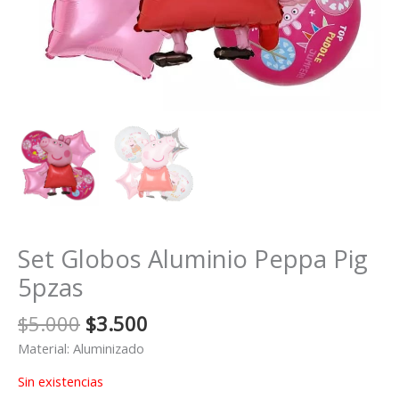
Set Globos Aluminio Peppa Pig
5pzas
El
El
$
5.000
$
3.500
precio
precio
Material: Aluminizado
original
actual
era:
es:
Sin existencias