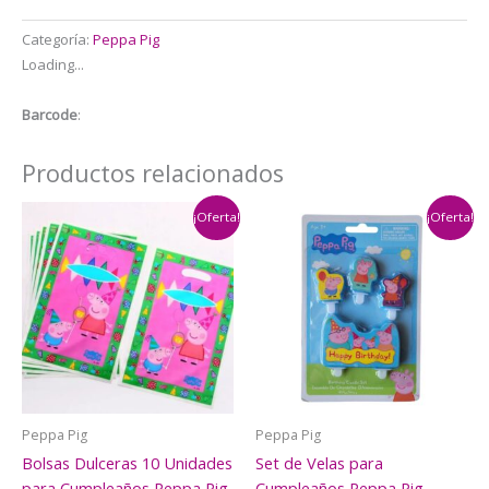
$5.000.
$3.500.
Categoría:
Peppa Pig
Loading...
Barcode
:
Productos relacionados
¡Oferta!
¡Oferta!
Peppa Pig
Peppa Pig
Bolsas Dulceras 10 Unidades
Set de Velas para
para Cumpleaños Peppa Pig
Cumpleaños Peppa Pig