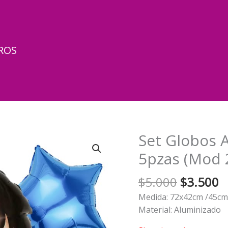
ROS
Set Globos 
5pzas (Mod 
El
El
$
5.000
$
3.500
precio
p
Medida: 72x42cm /45cm
original
a
Material: Aluminizado
era:
e