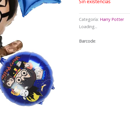
$5.000.
$
Sin existencias
Categoría:
Harry Potter
Loading...
Barcode
: