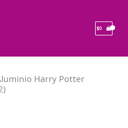
$
0
Aluminio Harry Potter
2)
recio
ctual
s: