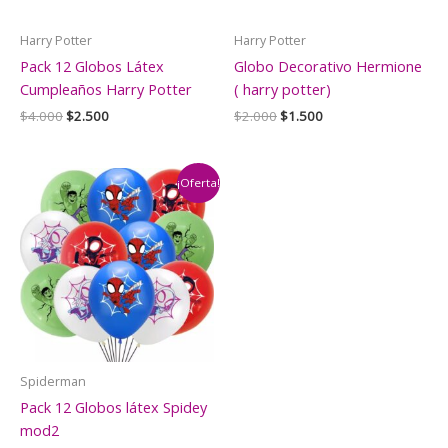
Harry Potter
Harry Potter
Pack 12 Globos Látex
Globo Decorativo Hermione
Cumpleaños Harry Potter
( harry potter)
El
El
El
El
$
4.000
$
2.500
$
2.000
$
1.500
precio
precio
precio
precio
original
actual
original
actual
era:
es:
era:
es:
$4.000.
$2.500.
$2.000.
$1.500.
¡Oferta!
Spiderman
Pack 12 Globos látex Spidey
mod2