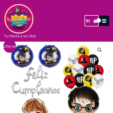
Ir
al
contenido
$
0
Tu Fiesta a un Click
¡Oferta!