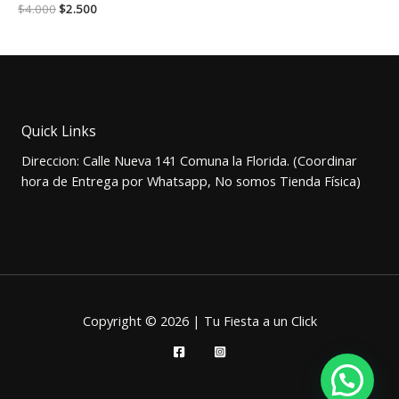
El
El
$
4.000
$
2.500
precio
precio
original
actual
era:
es:
$4.000.
$2.500.
Quick Links
Direccion: Calle Nueva 141 Comuna la Florida. (Coordinar
hora de Entrega por Whatsapp, No somos Tienda Física)
Copyright © 2026 | Tu Fiesta a un Click