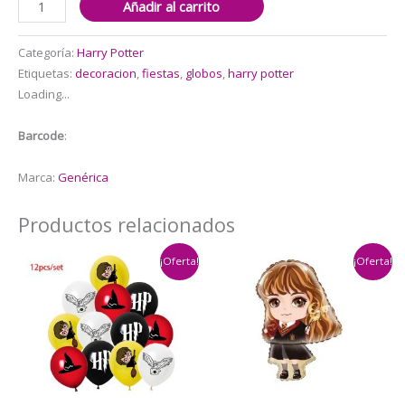
Añadir al carrito
Globos
Aluminio
Categoría:
Harry Potter
+
Etiquetas:
decoracion
,
fiestas
,
globos
,
harry potter
latex
Loading...
Harry
Potter
Barcode
:
cantidad
Marca:
Genérica
Productos relacionados
¡Oferta!
¡Oferta!