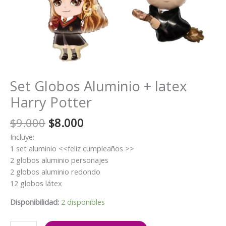
Set Globos Aluminio + latex
Harry Potter
El
El
$
9.000
$
8.000
precio
precio
Incluye:
original
actual
1 set aluminio <<feliz cumpleaños >>
era:
es:
2 globos aluminio personajes
$9.000.
$8.000.
2 globos aluminio redondo
12 globos látex
Disponibilidad:
2 disponibles
Set