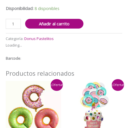
$5.000.
$4.000.
Disponibilidad:
8 disponibles
Banderín
Añadir al carrito
Decorativo
para
Categoría:
Donus Pastelitos
Cumpleaños
Loading...
Donuts
cantidad
Barcode
:
Productos relacionados
¡Oferta!
¡Oferta!