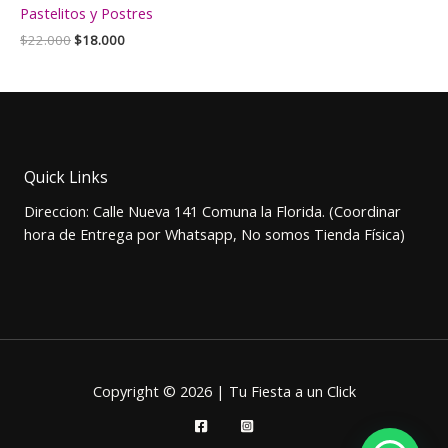
Pastelitos y Postres
El
El
$
22.000
$
18.000
precio
precio
original
actual
era:
es:
$22.000.
$18.000.
Quick Links
Direccion: Calle Nueva 141 Comuna la Florida. (Coordinar
hora de Entrega por Whatsapp, No somos Tienda Física)
Copyright © 2026 | Tu Fiesta a un Click