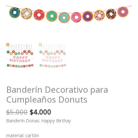
Banderín Decorativo para
Cumpleaños Donuts
El
El
$
5.000
$
4.000
precio
precio
Banderín Donas: Happy Birthay
original
actual
era:
es:
material: cartón