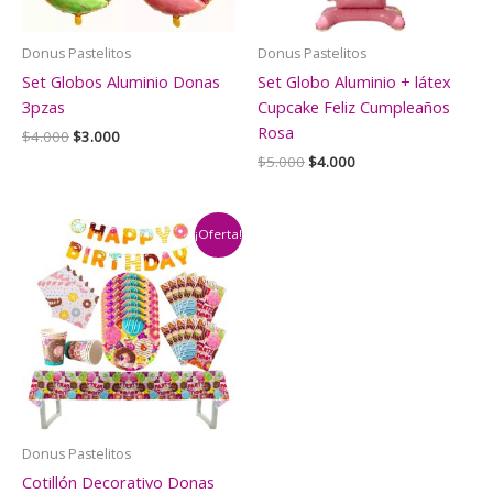
Donus Pastelitos
Donus Pastelitos
Set Globos Aluminio Donas
Set Globo Aluminio + látex
3pzas
Cupcake Feliz Cumpleaños
Rosa
El
El
$
4.000
$
3.000
precio
precio
El
El
$
5.000
$
4.000
original
actual
precio
precio
era:
es:
original
actual
$4.000.
$3.000.
era:
es:
$5.000.
$4.000.
¡Oferta!
Donus Pastelitos
Cotillón Decorativo Donas