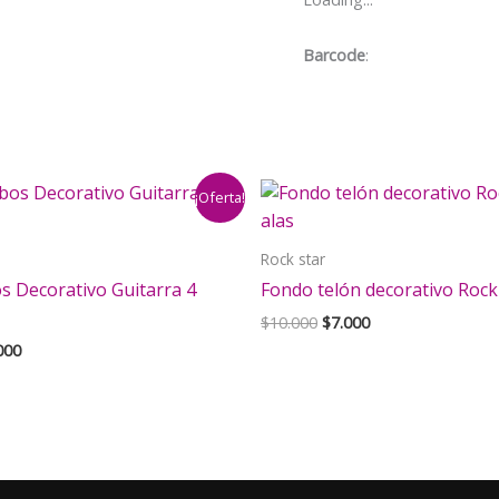
Barcode
:
¡Oferta!
Rock star
s Decorativo Guitarra 4
Fondo telón decorativo Rock 
El
El
$
10.000
$
7.000
precio
precio
El
000
original
actual
cio
precio
era:
es:
inal
actual
$10.000.
$7.000.
es:
000.
$4.000.