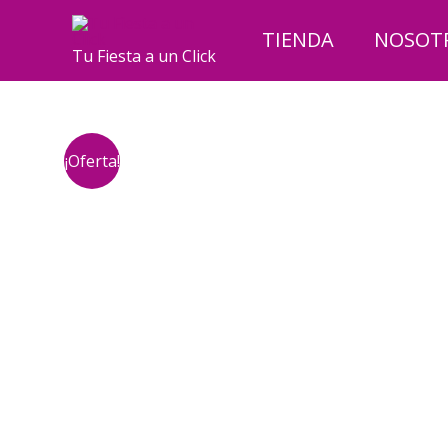
Ir
al
TIENDA
NOSOT
Tu Fiesta a un Click
contenido
¡Oferta!