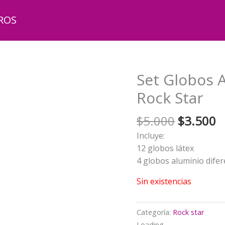
ROS
Set Globos 
Rock Star
El
El
$
5.000
$
3.500
precio
p
Incluye:
original
a
12 globos látex
era:
e
4 globos aluminio dife
$5.000.
$
Sin existencias
Categoría:
Rock star
Loading...