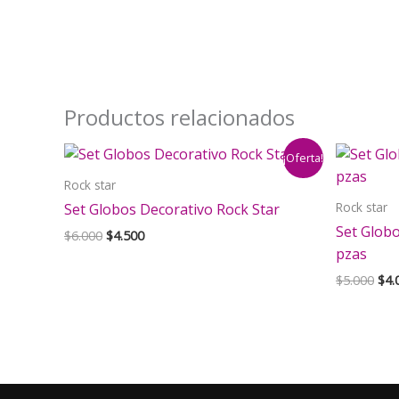
Productos relacionados
¡Oferta!
Rock star
Rock star
Set Globos Decorativo Rock Star
Set Globo
El
El
$
6.000
$
4.500
precio
precio
pzas
original
actual
El
$
5.000
$
4.
era:
es:
pre
$6.000.
$4.500.
orig
era:
$5.