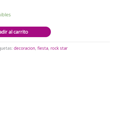
ibles
dir al carrito
quetas:
decoracion
,
fiesta
,
rock star