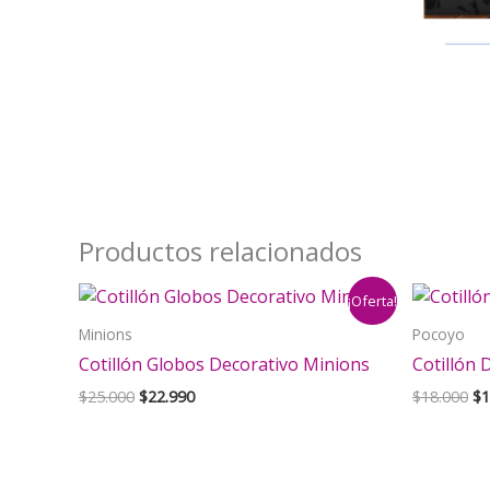
Productos relacionados
¡Oferta!
Minions
Pocoyo
Cotillón Globos Decorativo Minions
Cotillón 
El
El
El
$
25.000
$
22.990
$
18.000
$
1
precio
precio
pr
original
actual
or
era:
es:
er
$25.000.
$22.990.
$1