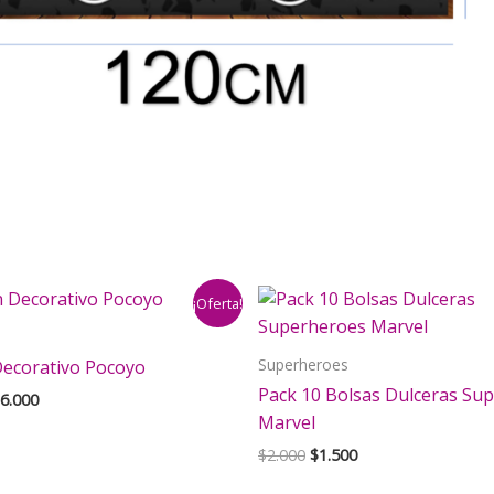
¡Oferta!
Superheroes
Decorativo Pocoyo
Pack 10 Bolsas Dulceras Su
El
6.000
ecio
precio
Marvel
iginal
actual
El
El
$
2.000
$
1.500
a:
es:
precio
precio
8.000.
$16.000.
original
actual