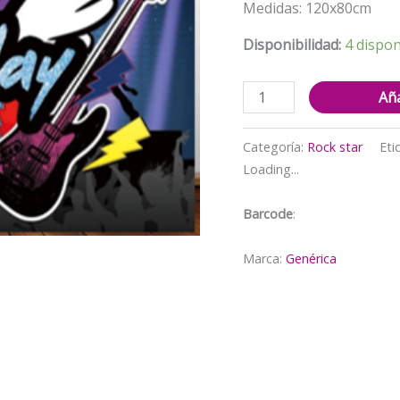
Medidas: 120x80cm
Disponibilidad:
4 dispon
Fondo
Aña
telón
decorativo
Categoría:
Rock star
Eti
Rock
Loading...
star
alas
Barcode
:
cantidad
Marca:
Genérica