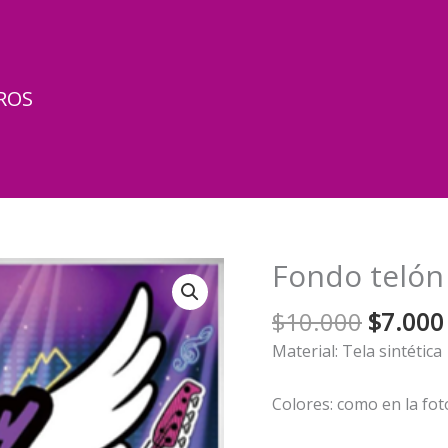
ROS
Fondo telón 
El
$
10.000
$
7.000
precio
Material: Tela sintética
origina
era:
Colores: como en la fot
$10.00