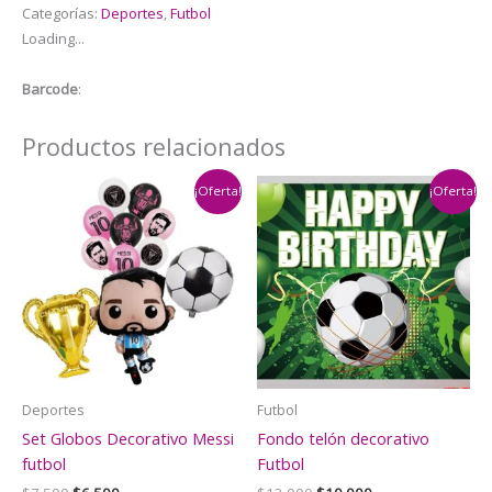
Categorías:
Deportes
,
Futbol
Copa
Loading...
5pzas
(Real
Barcode
:
Madrid
Futbol)
Productos relacionados
cantidad
¡Oferta!
¡Oferta!
Deportes
Futbol
Set Globos Decorativo Messi
Fondo telón decorativo
futbol
Futbol