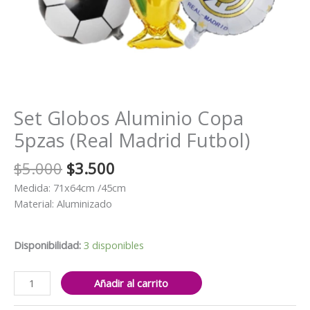
Set Globos Aluminio Copa
5pzas (Real Madrid Futbol)
El
El
$
5.000
$
3.500
precio
precio
Medida: 71x64cm /45cm
original
actual
Material: Aluminizado
era:
es:
$5.000.
$3.500.
Disponibilidad:
3 disponibles
Set
Añadir al carrito
Globos
Aluminio