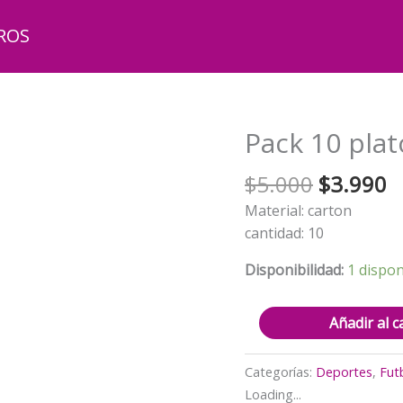
ROS
Pack 10 plat
El
El
$
5.000
$
3.990
precio
p
Material: carton
original
a
cantidad: 10
era:
e
$5.000.
$
Disponibilidad:
1 dispon
Pack
Añadir al c
10
platos
Categorías:
Deportes
,
Fut
Cr7
Loading...