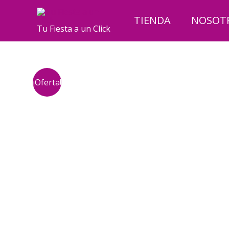
Ir
al
TIENDA
NOSOT
Tu Fiesta a un Click
contenido
¡Oferta!