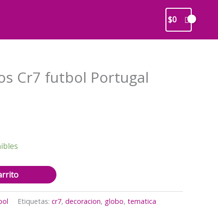
$
0
os Cr7 futbol Portugal
recio
ctual
s:
3.990.
ibles
arrito
bol
Etiquetas:
cr7
,
decoracion
,
globo
,
tematica