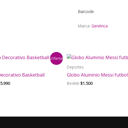
futbol
Portugal
Barcode
:
cantidad
Marca:
Genérica
¡Oferta!
Deportes
Decorativo Basketball
Globo Aluminio Messi futbol
El
El
El
5.990
$
3.000
$
1.500
ecio
precio
precio
precio
iginal
actual
original
actual
a:
es:
era:
es:
8.000.
$15.990.
$3.000.
$1.500.