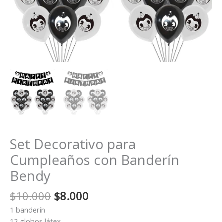
Set Decorativo para
Cumpleaños con Banderín
Bendy
El
El
$
10.000
$
8.000
precio
precio
1 banderín
original
actual
12 globos látex