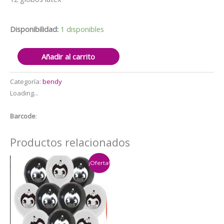
era:
es:
$10.000.
$8.000.
Disponibilidad:
1 disponibles
Set
Añadir al carrito
Decorativo
para
Categoría:
bendy
Cumpleaños
Loading...
con
Banderín
Barcode
:
Bendy
cantidad
Productos relacionados
¡Oferta!