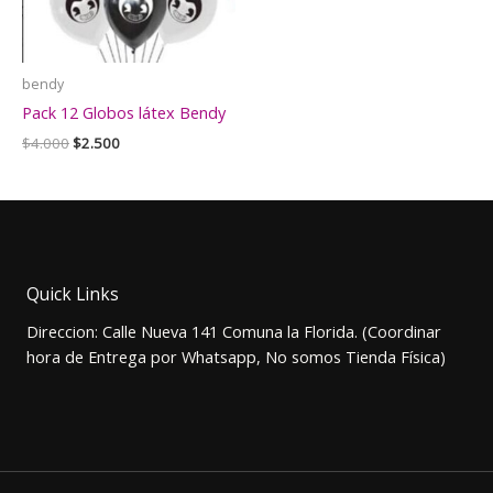
bendy
Pack 12 Globos látex Bendy
El
El
$
4.000
$
2.500
precio
precio
original
actual
era:
es:
$4.000.
$2.500.
Quick Links
Direccion: Calle Nueva 141 Comuna la Florida. (Coordinar
hora de Entrega por Whatsapp, No somos Tienda Física)