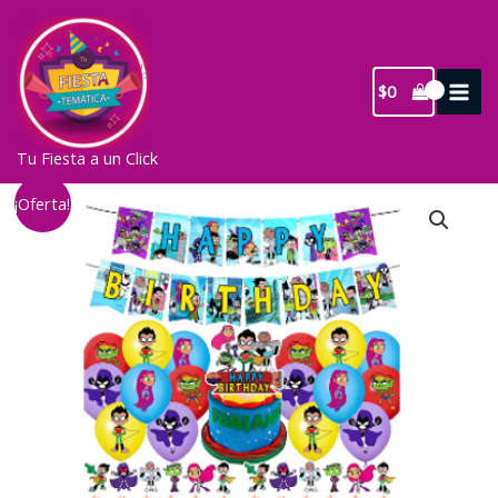
Ir
al
contenido
$
0
Tu Fiesta a un Click
¡Oferta!