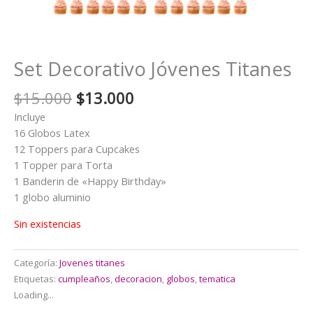
Set Decorativo Jóvenes Titanes
El
El
$
15.000
$
13.000
precio
precio
Incluye
original
actual
16 Globos Latex
era:
es:
12 Toppers para Cupcakes
$15.000.
$13.000.
1 Topper para Torta
1 Banderin de «Happy Birthday»
1 globo aluminio
Sin existencias
Categoría:
Jovenes titanes
Etiquetas:
cumpleaños
,
decoracion
,
globos
,
tematica
Loading...