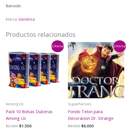
Barcode
:
Marca:
Genérica
Productos relacionados
¡Oferta!
¡Oferta!
Among Us
Superheroes
Pack 10 Bolsas Dulceras
Fondo Telon para
Among Us
Decoracion Dr. Strange
El
El
El
El
$
2.000
$
1.500
$
8.000
$
6.000