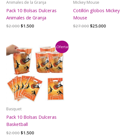
Animales de la Granja
Mickey Mouse
Pack 10 Bolsas Dulceras
Cotillón globos Mickey
Animales de Granja
Mouse
El
El
El
El
$
2.000
$
1.500
$
27.000
$
25.000
precio
precio
precio
precio
original
actual
original
actual
era:
es:
era:
es:
$2.000.
$1.500.
$27.000.
$25.000.
¡Oferta!
Basquet
Pack 10 Bolsas Dulceras
Basketball
El
El
$
2.000
$
1.500
precio
precio