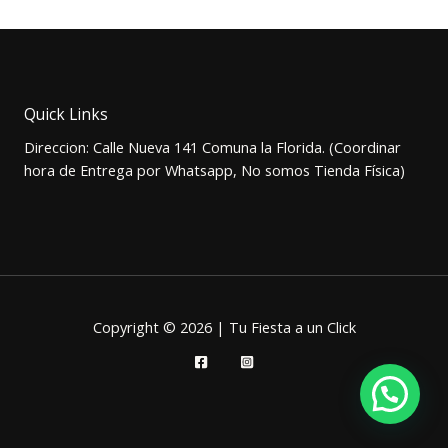
original
actual
era:
es:
$2.000.
$1.500.
Quick Links
Direccion: Calle Nueva 141 Comuna la Florida. (Coordinar
hora de Entrega por Whatsapp, No somos Tienda Física)
Copyright © 2026 | Tu Fiesta a un Click