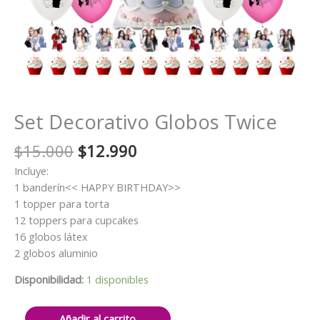
Set Decorativo Globos Twice
El
El
$
15.000
$
12.990
precio
precio
Incluye:
original
actual
1 banderín<< HAPPY BIRTHDAY>>
era:
es:
1 topper para torta
$15.000.
$12.990.
12 toppers para cupcakes
16 globos látex
2 globos aluminio
Disponibilidad:
1 disponibles
Set
Añadir al carrito