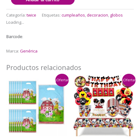
Decorativo
Globos
Categoría:
twice
Etiquetas:
cumpleaños
,
decoracion
,
globos
Twice
Loading...
cantidad
Barcode
:
Marca:
Genérica
Productos relacionados
¡Oferta!
¡Oferta!