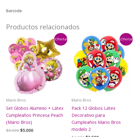
Cumpleaños
Barcode
:
Mario
Bros
Productos relacionados
cantidad
¡Oferta!
¡Oferta!
Mario Bros
Mario Bros
Set Globos Aluminio + Látex
Pack 12 Globos Látex
Cumpleaños Princesa Peach
Decorativo para
(Mario Bros)
Cumpleaños Mario Bros
modelo 2
El
El
$
6.000
$
5.000
precio
precio