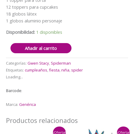
1 topper para torta
12 toppers para cupcakes
18 globos látex
1 globos aluminio personaje
Disponibilidad:
1 disponibles
Set
Añadir al carrito
Decorativo
+
Categorías:
Gwen Stacy
,
Spiderman
Fondo
Etiquetas:
cumpleaños
,
fiesta
,
niña
,
spider
Gwen
Loading...
stacy
cantidad
Barcode
:
Marca:
Genérica
Productos relacionados
¡Oferta!
¡Oferta!