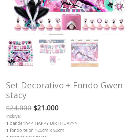
Set Decorativo + Fondo Gwen
stacy
El
El
$
24.000
$
21.000
precio
precio
Incluye:
original
actual
1 banderín<< HAPPY BIRTHDAY>>
era:
es:
1 fondo telón 120cm x 80cm
$24.000.
$21.000.