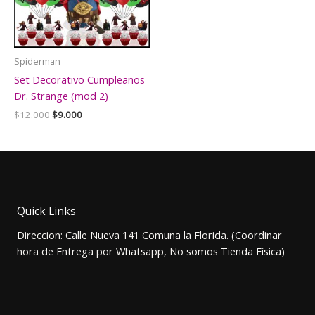
Spiderman
Set Decorativo Cumpleaños
Dr. Strange (mod 2)
El
El
$
12.000
$
9.000
precio
precio
original
actual
era:
es:
$12.000.
$9.000.
Quick Links
Direccion: Calle Nueva 141 Comuna la Florida. (Coordinar
hora de Entrega por Whatsapp, No somos Tienda Física)